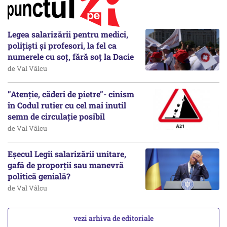
Legea salarizării pentru medici,
polițiști și profesori, la fel ca
numerele cu soț, fără soț la Dacie
de Val Vâlcu
”Atenție, căderi de pietre”- cinism
în Codul rutier cu cel mai inutil
semn de circulație posibil
de Val Vâlcu
Eșecul Legii salarizării unitare,
gafă de proporții sau manevră
politică genială?
de Val Vâlcu
vezi arhiva de editoriale