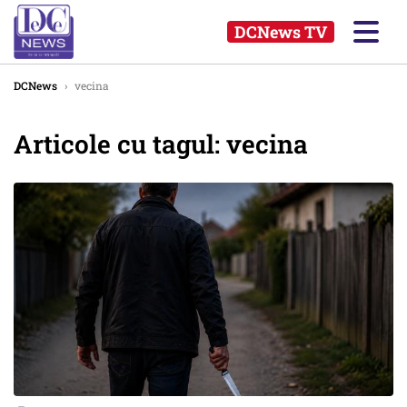
DCNews TV
DCNews
›
vecina
Articole cu tagul: vecina