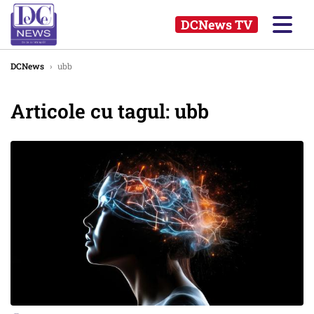
DCNews TV
DCNews
›
ubb
Articole cu tagul: ubb