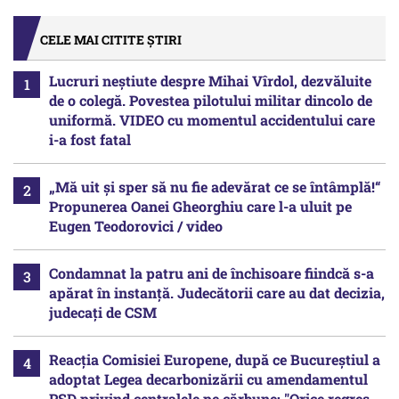
CELE MAI CITITE ȘTIRI
Lucruri neștiute despre Mihai Vîrdol, dezvăluite
de o colegă. Povestea pilotului militar dincolo de
uniformă. VIDEO cu momentul accidentului care
i-a fost fatal
„Mă uit și sper să nu fie adevărat ce se întâmplă!“
Propunerea Oanei Gheorghiu care l-a uluit pe
Eugen Teodorovici / video
Condamnat la patru ani de închisoare fiindcă s-a
apărat în instanță. Judecătorii care au dat decizia,
judecați de CSM
Reacția Comisiei Europene, după ce Bucureștiul a
adoptat Legea decarbonizării cu amendamentul
PSD privind centralele pe cărbune: "Orice regres