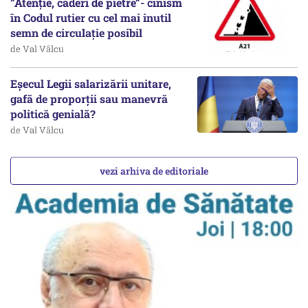
”Atenție, căderi de pietre”- cinism
în Codul rutier cu cel mai inutil
semn de circulație posibil
de Val Vâlcu
Eșecul Legii salarizării unitare,
gafă de proporții sau manevră
politică genială?
de Val Vâlcu
vezi arhiva de editoriale