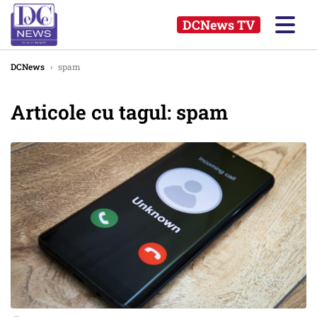
DCNews TV
DCNews
›
spam
Articole cu tagul: spam