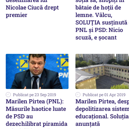
Nicolae Ciucă drept
bătaie de hoții de
premier
lemne. Vâlcu,
SOLUȚIA susținută 
PNL și PSD: Nicio
scuză, e șocant
Publicat pe 23 Sep 2019
Publicat pe 01 Apr 2019
Marilen Pirtea (PNL):
Marilen Pirtea, des
Măsurile haotice luate
depolitizarea siste
de PSD au
educațional. Soluția
dezechilibrat piramida
anunțată