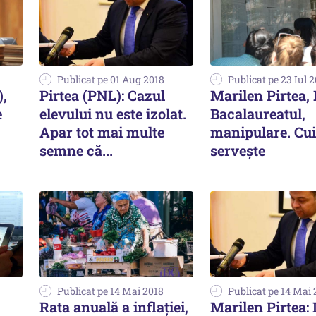
Publicat pe 01 Aug 2018
Publicat pe 23 Iul 
),
Pirtea (PNL): Cazul
Marilen Pirtea,
e
elevului nu este izolat.
Bacalaureatul,
Apar tot mai multe
manipulare. Cui
semne că...
servește
Publicat pe 14 Mai 2018
Publicat pe 14 Mai 
Rata anuală a inflaţiei,
Marilen Pirtea: 