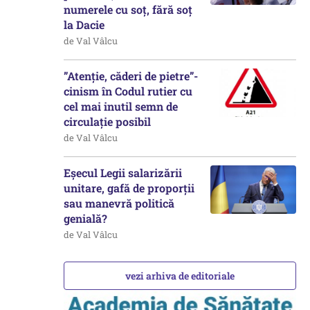
numerele cu soț, fără soț
la Dacie
de Val Vâlcu
”Atenție, căderi de pietre”-
cinism în Codul rutier cu
cel mai inutil semn de
circulație posibil
de Val Vâlcu
Eșecul Legii salarizării
unitare, gafă de proporții
sau manevră politică
genială?
de Val Vâlcu
vezi arhiva de editoriale