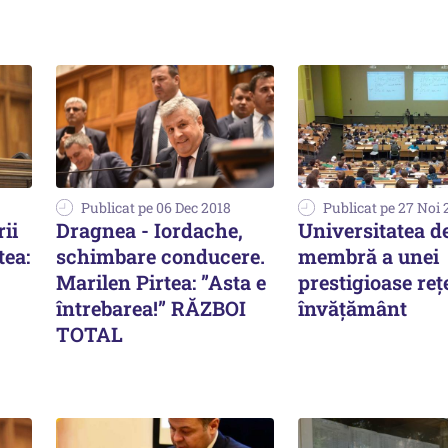
Publicat pe 06 Dec 2018
Publicat pe 27 Noi 
rii
Dragnea - Iordache,
Universitatea de
tea:
schimbare conducere.
membră a unei
Marilen Pirtea: ”Asta e
prestigioase reț
întrebarea!” RĂZBOI
învățământ
TOTAL