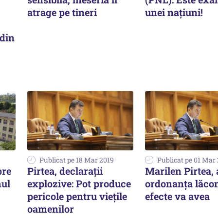
atrage pe tineri
unei națiuni!
din
Publicat pe 18 Mar 2019
Publicat pe 01 Mar
pre
Pirtea, declarații
Marilen Pirtea, 
mul
explozive: Pot produce
ordonanța lăcom
pericole pentru viețile
efecte va avea
oamenilor