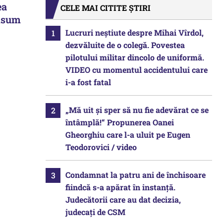
ea
CELE MAI CITITE ȘTIRI
onsum
Lucruri neștiute despre Mihai Vîrdol,
dezvăluite de o colegă. Povestea
pilotului militar dincolo de uniformă.
VIDEO cu momentul accidentului care
i-a fost fatal
„Mă uit și sper să nu fie adevărat ce se
întâmplă!“ Propunerea Oanei
Gheorghiu care l-a uluit pe Eugen
Teodorovici / video
Condamnat la patru ani de închisoare
fiindcă s-a apărat în instanță.
Judecătorii care au dat decizia,
judecați de CSM