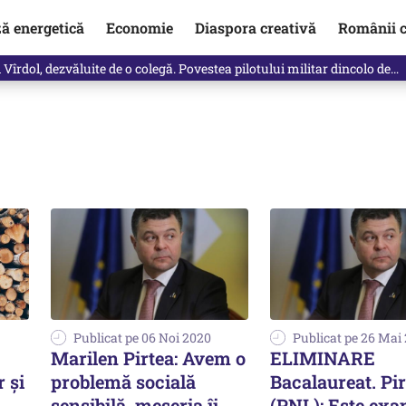
ză energetică
Economie
Diaspora creativă
Românii c
Vîrdol, dezvăluite de o colegă. Povestea pilotului militar dincolo de…
Publicat pe 06 Noi 2020
Publicat pe 26 Mai
Marilen Pirtea: Avem o
ELIMINARE
 și
problemă socială
Bacalaureat. Pir
sensibilă, meseria îi
(PNL): Este ex