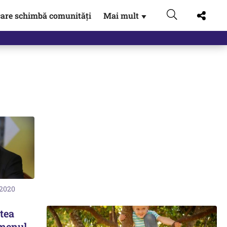
are schimbă comunități
Mai mult
▼
 2020
tea
amenul