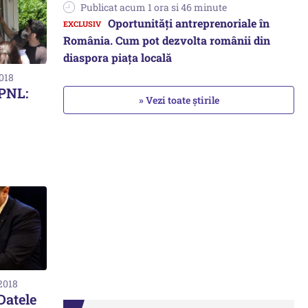
Publicat acum 1 ora si 46 minute
Oportunități antreprenoriale în
România. Cum pot dezvolta românii din
diaspora piața locală
2018
 PNL:
» Vezi toate știrile
2018
Datele