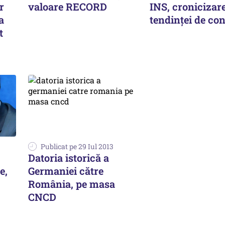
r
valoare RECORD
INS, cronicizar
a
tendinţei de c
t
Publicat pe 29 Iul 2013
Datoria istorică a
e,
Germaniei către
România, pe masa
CNCD