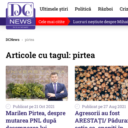
Ultimele știri
Politică
Război
Cri
Cele mai citite
Lucruri neștiute despre Mihai 
DCNews
›
pirtea
Articole cu tagul: pirtea
Publicat pe 21 Oct 2021
Publicat pe 27 Aug 2021
Marilen Pirtea, despre
Agresorii au fost
mutarea PNL după
ARESTAȚI/ Pădurar
desemnarea lui
soția sa, snopiți în