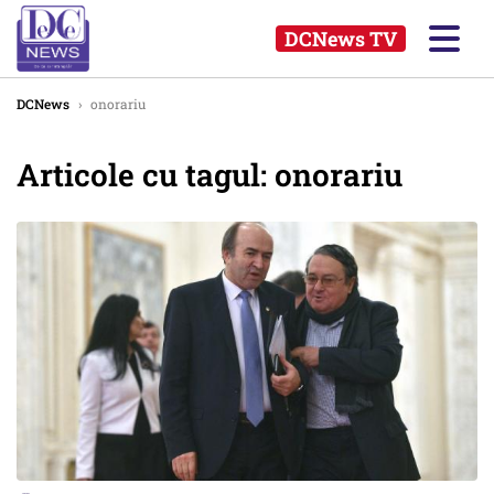
DCNews TV
DCNews
›
onorariu
Articole cu tagul: onorariu