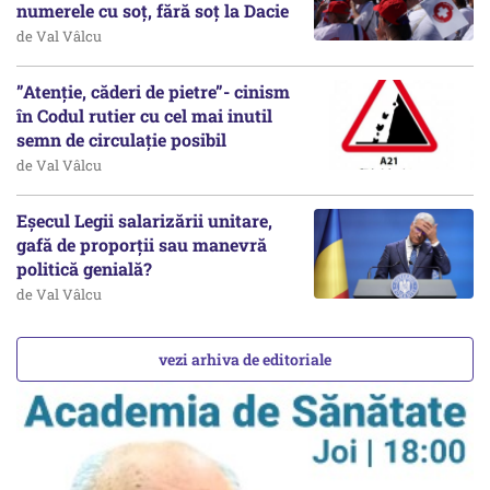
numerele cu soț, fără soț la Dacie
de Val Vâlcu
”Atenție, căderi de pietre”- cinism
în Codul rutier cu cel mai inutil
semn de circulație posibil
de Val Vâlcu
Eșecul Legii salarizării unitare,
gafă de proporții sau manevră
politică genială?
de Val Vâlcu
vezi arhiva de editoriale