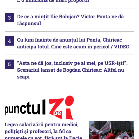
De ce a mințit Ilie Bolojan? Victor Ponta ne dă
răspunsul
Cu luni înainte de anunțul lui Ponta, Chirieac
anticipa totul. Cine este acum în pericol / VIDEO
”Asta ne dă jos, inclusiv pe ai mei, pe USR-iști”.
Scenariul lansat de Bogdan Chirieac: Altfel nu
scapi
Legea salarizării pentru medici,
polițiști și profesori, la fel ca
numerele cu soț, fără soț la Dacie