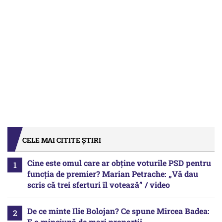
CELE MAI CITITE ȘTIRI
Cine este omul care ar obține voturile PSD pentru
funcția de premier? Marian Petrache: „Vă dau
scris că trei sferturi îl votează” / video
De ce minte Ilie Bolojan? Ce spune Mircea Badea:
E o minciună de mari proporții