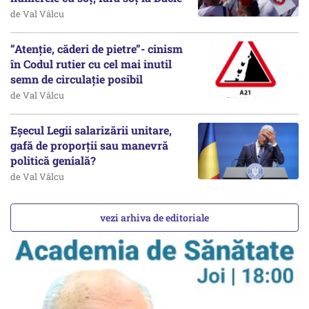
de Val Vâlcu
”Atenție, căderi de pietre”- cinism
în Codul rutier cu cel mai inutil
semn de circulație posibil
de Val Vâlcu
Eșecul Legii salarizării unitare,
gafă de proporții sau manevră
politică genială?
de Val Vâlcu
vezi arhiva de editoriale