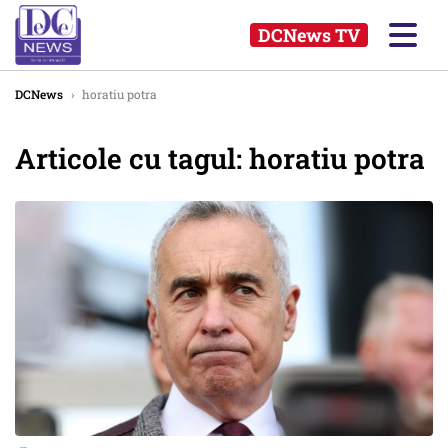
DCNews TV
DCNews
›
horatiu potra
Articole cu tagul: horatiu potra