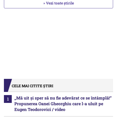
» Vezi toate știrile
CELE MAI CITITE ȘTIRI
„Mă uit și sper să nu fie adevărat ce se întâmplă!“
Propunerea Oanei Gheorghiu care l-a uluit pe
Eugen Teodorovici / video