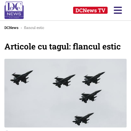
DCNews TV
DCNews
›
flancul estic
Articole cu tagul: flancul estic