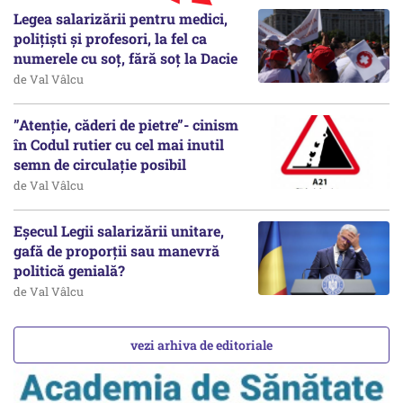
Legea salarizării pentru medici,
polițiști și profesori, la fel ca
numerele cu soț, fără soț la Dacie
de Val Vâlcu
”Atenție, căderi de pietre”- cinism
în Codul rutier cu cel mai inutil
semn de circulație posibil
de Val Vâlcu
Eșecul Legii salarizării unitare,
gafă de proporții sau manevră
politică genială?
de Val Vâlcu
vezi arhiva de editoriale