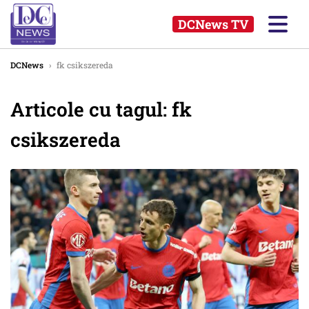
DCNews TV
DCNews
›
fk csikszereda
Articole cu tagul: fk
csikszereda