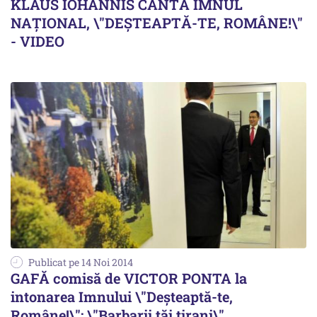
KLAUS IOHANNIS CÂNTĂ IMNUL
NAȚIONAL, \"DEȘTEAPTĂ-TE, ROMÂNE!\"
- VIDEO
Publicat pe 14 Noi 2014
GAFĂ comisă de VICTOR PONTA la
intonarea Imnului \"Deșteaptă-te,
Române!\": \"Barbarii tăi tirani\"