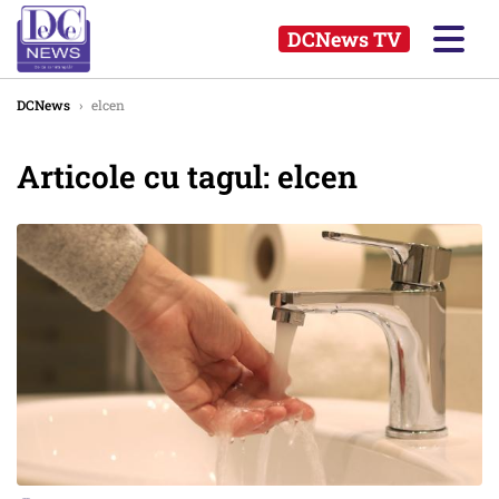
DCNews TV
DCNews
›
elcen
Articole cu tagul: elcen