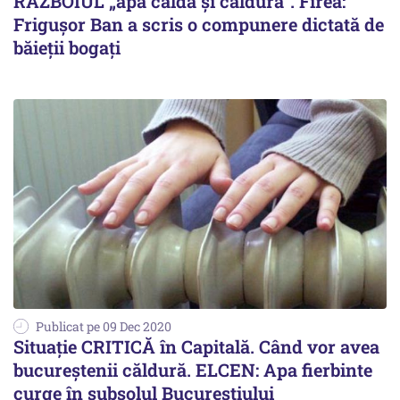
RĂZBOIUL „apa caldă și căldura”. Firea:
Frigușor Ban a scris o compunere dictată de
băieții bogați
Publicat pe 09 Dec 2020
Situație CRITICĂ în Capitală. Când vor avea
bucureștenii căldură. ELCEN: Apa fierbinte
curge în subsolul Bucureștiului