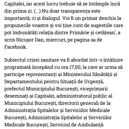
Capitalei, iar acest lucru trebuie să se întâmple încă
din prima zi. (...) Nu doar transparenţa este
importantă, ci şi dialogul. Voi fi un primar deschis la
propunerile voastre şi voi ţine cont de sugestiile care
pot îmbunătăţi relaţia dintre Primărie şi cetăţean', a
scris Nicuşor Dan, miercuri, pe pagina sa de
Facebook.
Subiectul crizei sanitare va fi abordat într-o întâlnire
programată începând cu ora 17,00, la care ar urma să
participe reprezentanţi ai Ministerului Sănătăţii şi
Departamentului pentru Situaţii de Urgenţă,
prefectul Municipiului Bucureşti, viceprimarii
desemnaţi ai Capitalei, administratorul public al
Municipiului Bucureşti, directorii generali de la
Administraţia Spitalelor şi Serviciilor Medicale
Bucureşti, Administraţia Spitalelor şi Serviciilor
Medicale Bucureşti, Serviciul de Ambulanţă