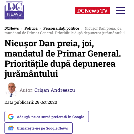
DCNews TV
DCNews
›
Politica
›
Personalități politice
›
Nicuşor Dan preia, joi,
mandatul de Primar General. Prioritățile după depunerea jurământului
Nicuşor Dan preia, joi,
mandatul de Primar General.
Prioritățile după depunerea
jurământului
Autor:
Crişan Andreescu
Data publicării: 29 Oct 2020
Adaugă-ne ca sursă preferată în Google
Urmărește-ne pe Google News