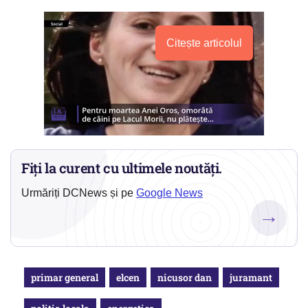
Citește articolul
Fiți la curent cu ultimele noutăți.
Urmăriți DCNews și pe
Google News
→
primar general
elcen
nicusor dan
juramant