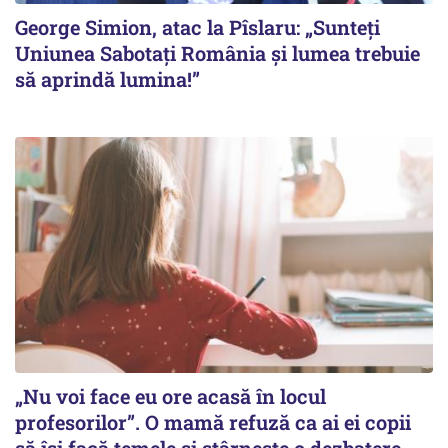
George Simion, atac la Pîslaru: „Sunteți
Uniunea Sabotați România și lumea trebuie
să aprindă lumina!”
„Nu voi face eu ore acasă în locul
profesorilor”. O mamă refuză ca ai ei copii
să își facă temele și stârnește o dezbatere