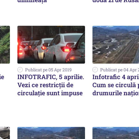
Publicat pe 05 Apr 2019
Publicat pe 04 Apr 
ie
INFOTRAFIC, 5 aprilie.
Infotrafic 4 apri
Vezi ce restricții de
Cum se circulă 
circulație sunt impuse
drumurile naţio