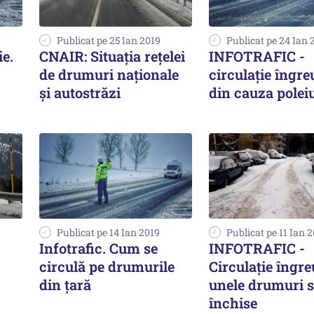
Publicat pe 25 Ian 2019
Publicat pe 24 Ian 
ie.
CNAIR: Situația rețelei
INFOTRAFIC -
de drumuri naționale
circulație îngr
și autostrăzi
din cauza poleiu
Publicat pe 14 Ian 2019
Publicat pe 11 Ian 
Infotrafic. Cum se
INFOTRAFIC -
circulă pe drumurile
Circulație îngre
din ţară
unele drumuri 
închise