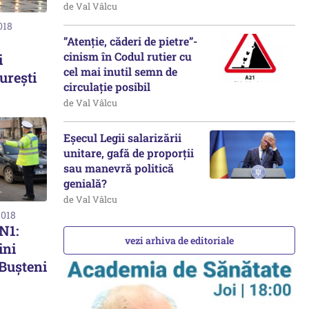
de Val Vâlcu
018
”Atenție, căderi de pietre”-
cinism în Codul rutier cu
i
cel mai inutil semn de
urești
circulație posibil
de Val Vâlcu
Eșecul Legii salarizării
unitare, gafă de proporții
sau manevră politică
genială?
de Val Vâlcu
2018
N1:
vezi arhiva de editoriale
ini
 Buşteni