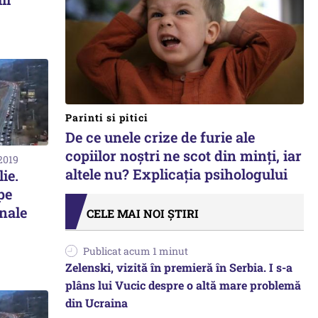
Parinti si pitici
De ce unele crize de furie ale
copiilor noștri ne scot din minți, iar
2019
altele nu? Explicația psihologului
lie.
pe
nale
CELE MAI NOI ȘTIRI
Publicat acum 1 minut
Zelenski, vizită în premieră în Serbia. I s-a
plâns lui Vucic despre o altă mare problemă
din Ucraina