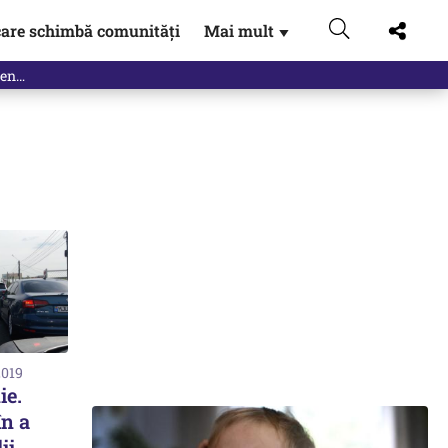
are schimbă comunități
Mai mult
▼
2019
ie.
în a
ii