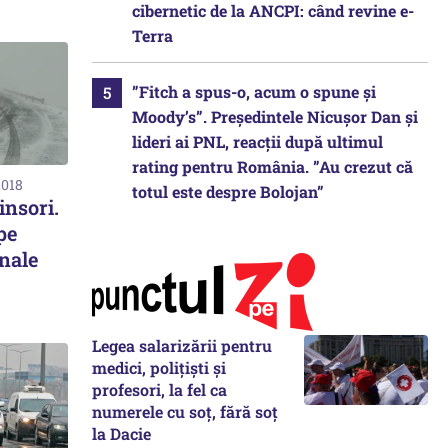
cibernetic de la ANCPI: când revine e-
Terra
”Fitch a spus-o, acum o spune și
Moody’s”. Președintele Nicușor Dan și
lideri ai PNL, reacții după ultimul
rating pentru România. ”Au crezut că
2018
totul este despre Bolojan”
insori.
pe
nale
Legea salarizării pentru
medici, polițiști și
profesori, la fel ca
numerele cu soț, fără soț
la Dacie