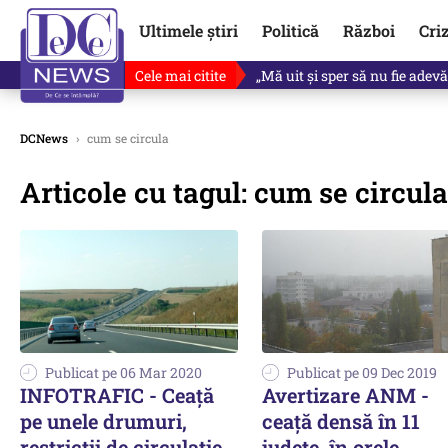
Ultimele știri
Politică
Război
Cri
Cele mai citite
Revine în scenă o propunere 
DCNews
›
cum se circula
Articole cu tagul: cum se circula
Publicat pe 06 Mar 2020
Publicat pe 09 Dec 2019
INFOTRAFIC - Ceață
Avertizare ANM -
pe unele drumuri,
ceaţă densă în 11
restricții de circulație
judeţe, în orele