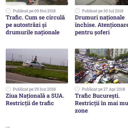
Publicat pe 09 Noi 2018
Publicat pe 30 Iul 2018
Trafic. Cum se circulă
Drumuri naţionale
pe autostrăzi şi
închise. Atenţionar
drumurile naţionale
pentru şoferi
Publicat pe 29 Iun 2018
Publicat pe 27 Apr 2018
Ziua Naţională a SUA.
Trafic Bucureşti.
Restricţii de trafic
Restricţii în mai mu
zone