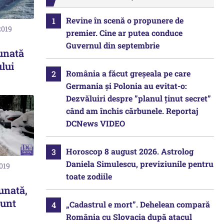
Revine în scenă o propunere de
2019
premier. Cine ar putea conduce
Guvernul din septembrie
eunată
lui
România a făcut greșeala pe care
Germania și Polonia au evitat-o:
Dezvăluiri despre ”planul ținut secret”
când am închis cărbunele. Reportaj
DCNews VIDEO
Horoscop 8 august 2026. Astrolog
Daniela Simulescu, previziunile pentru
2019
toate zodiile
unată,
sunt
„Cadastrul e mort”. Dehelean compară
România cu Slovacia după atacul