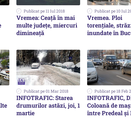
Publicat pe 11 Iul 2018
Publicat pe 10 Iul 2
Vremea: Ceaţă în mai
Vremea. Ploi
e
multe județe, miercuri
torenţiale, străz
dimineaţă
inundate în Buc
Publicat pe 01 Mar 2018
Publicat pe 18 Feb 
INFOTRAFIC: Starea
INFOTRAFIC, D
lte
drumurilor astăzi, joi, 1
Coloană de maş
martie
între Predeal şi