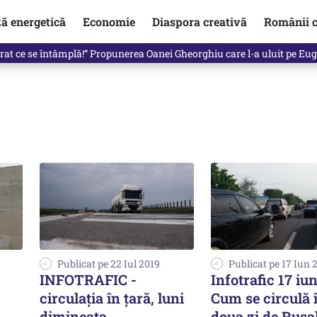
ză energetică
Economie
Diaspora creativă
Românii c
de premier. Cine ar putea conduce Guvernul din septembrie
Publicat pe 22 Iul 2019
Publicat pe 17 Iun 
INFOTRAFIC -
Infotrafic 17 iun
circulația în țară, luni
Cum se circulă 
dimineața
doua zi de Rusal