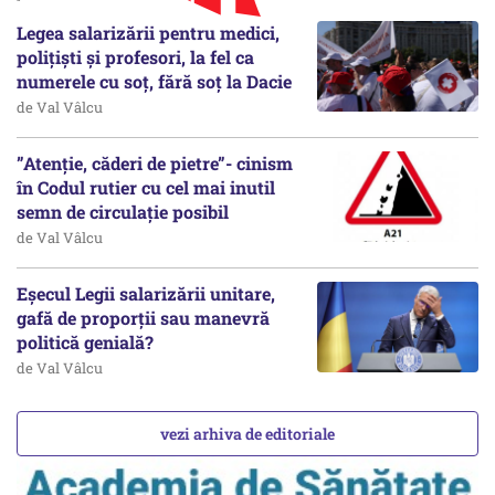
Legea salarizării pentru medici,
polițiști și profesori, la fel ca
numerele cu soț, fără soț la Dacie
de Val Vâlcu
”Atenție, căderi de pietre”- cinism
în Codul rutier cu cel mai inutil
semn de circulație posibil
de Val Vâlcu
Eșecul Legii salarizării unitare,
gafă de proporții sau manevră
politică genială?
de Val Vâlcu
vezi arhiva de editoriale