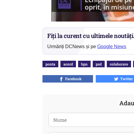
Fiți la curent cu ultimele noutăți
Urmăriți DCNews și pe
Google News
ponta
acord
bpn
psd
colaborare
Facebook
Twitter
Adau