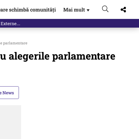
are schimbă comunități
Mai mult
▼
le parlamentare
u alegerile parlamentare
le News