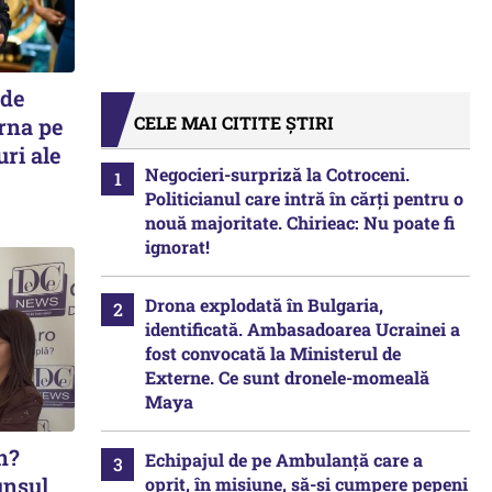
 de
CELE MAI CITITE ȘTIRI
urna pe
uri ale
Negocieri-surpriză la Cotroceni.
Politicianul care intră în cărți pentru o
nouă majoritate. Chirieac: Nu poate fi
ignorat!
Drona explodată în Bulgaria,
identificată. Ambasadoarea Ucrainei a
fost convocată la Ministerul de
Externe. Ce sunt dronele-momeală
Maya
an?
Echipajul de pe Ambulanță care a
unsul
oprit, în misiune, să-și cumpere pepeni