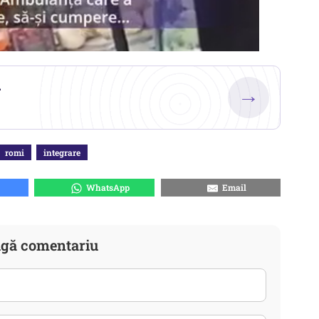
.
→
romi
integrare
WhatsApp
Email
gă comentariu