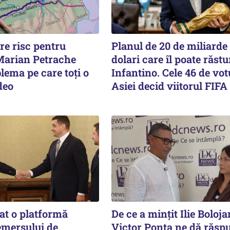
re risc pentru
Planul de 20 de miliarde
Marian Petrache
dolari care îl poate răst
lema pe care toți o
Infantino. Cele 46 de vot
deo
Asiei decid viitorul FIFA
at o platformă
De ce a mințit Ilie Boloj
emersului de
Victor Ponta ne dă răsp