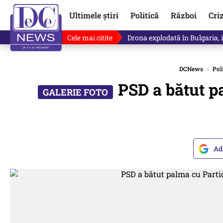
Ultimele știri
Politică
Război
Cri
Cele mai citite
Horoscop 8 august 2026. Astro
DCNews
›
Pol
PSD a bătut p
Ad