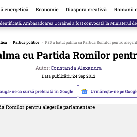
ză energetică
Economie
Diaspora creativă
Românii c
log Daniela Simulescu, previziunile pentru toate zodiile
itica
›
Partide politice
›
PSD a bătut palma cu Partida Romilor pentru alegeri
alma cu Partida Romilor pentr
Autor:
Constanda Alexandra
Data publicării: 24 Sep 2012
augă-ne ca sursă preferată în Google
Urmărește-ne pe Goog