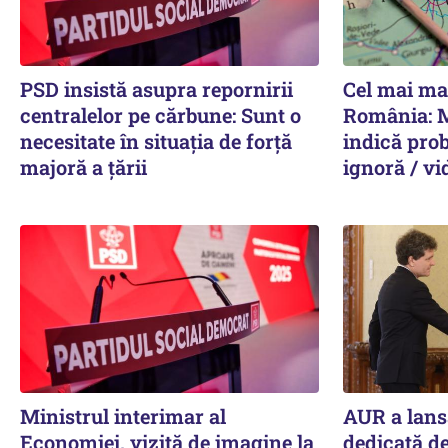
PSD insistă asupra repornirii
Cel mai ma
centralelor pe cărbune: Sunt o
România: 
necesitate în situația de forță
indică prob
majoră a țării
ignoră / vi
Ministrul interimar al
AUR a lans
Economiei, vizită de imagine la
dedicată d