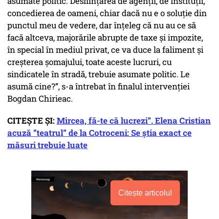
asumate politic. Desființarea de agenții, de instituții,
concedierea de oameni, chiar dacă nu e o soluție din
punctul meu de vedere, dar înțeleg că nu au ce să
facă altceva, majorările abrupte de taxe și impozite,
în special în mediul privat, ce va duce la faliment și
creșterea șomajului, toate aceste lucruri, cu
sindicatele în stradă, trebuie asumate politic. Le
asumă cine?”, s-a întrebat în finalul intervenției
Bogdan Chirieac.
CITEȘTE ȘI:
Mircea, fă-te că lucrezi”. Elena Cristian
acuză ”teatrul” de la Cotroceni: Se știa exact ce
măsuri trebuie luate
Citește articolul