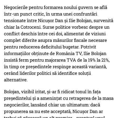
Negocierile pentru formarea noului guvern se află
într-un punct critic, în urma unei confruntări
tensionate între Nicușor Dan și Ilie Bolojan, survenită
chiar la Cotroceni. Surse politice vorbesc despre un
conflict deschis între cei doi, alimentat de viziuni
complet diferite asupra măsurilor fiscale necesare
pentru reducerea deficitului bugetar. Potrivit
informațiilor obținute de România TV, Ilie Bolojan
insistă ferm pentru majorarea TVA de la 19% la 21%,
în timp ce președintele respinge această variantă,
cerând liderilor politici să identifice soluții
alternative.
Bolojan, vizibil iritat, și-ar fi ridicat tonul în fața
președintelui și a amenințat cu retragerea de la masa
negocierilor, lansând chiar un ultimatum: dacă
propunerea sa nu este acceptată, Nicușor Dan ar
trebui să găsească un alt premier - eventual unul