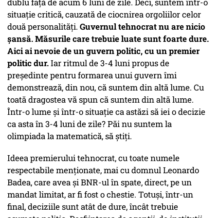
dublu față de acum 6 luni de zile. Deci, suntem într-o
situație critică, cauzată de ciocnirea orgoliilor celor
două personalități.
Guvernul tehnocrat nu are nicio
șansă. Măsurile care trebuie luate sunt foarte dure.
Aici ai nevoie de un guvern politic, cu un premier
politic dur.
Iar ritmul de 3-4 luni propus de
președinte pentru formarea unui guvern îmi
demonstrează, din nou, că suntem din altă lume. Cu
toată dragostea vă spun că suntem din altă lume.
Într-o lume și într-o situație ca astăzi să iei o decizie
ca asta în 3-4 luni de zile? Păi nu suntem la
olimpiada la matematică, să știți.
Ideea premierului tehnocrat, cu toate numele
respectabile menționate, mai cu domnul Leonardo
Badea, care avea și BNR-ul în spate, direct, pe un
mandat limitat, ar fi fost o chestie. Totuși, într-un
final, deciziile sunt atât de dure, încât trebuie