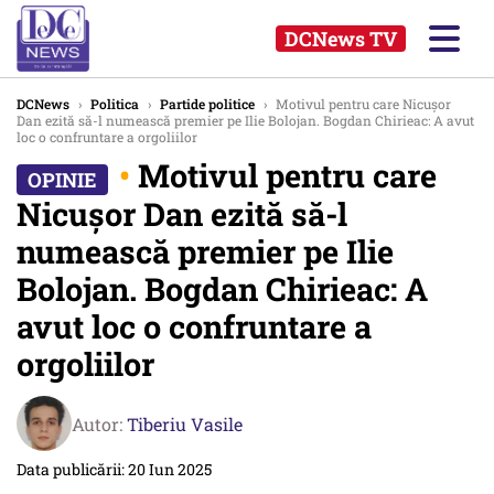
DCNews TV
DCNews
›
Politica
›
Partide politice
›
Motivul pentru care Nicușor
Dan ezită să-l numească premier pe Ilie Bolojan. Bogdan Chirieac: A avut
loc o confruntare a orgoliilor
•
Motivul pentru care
Nicușor Dan ezită să-l
numească premier pe Ilie
Bolojan. Bogdan Chirieac: A
avut loc o confruntare a
orgoliilor
Autor:
Tiberiu Vasile
Data publicării: 20 Iun 2025