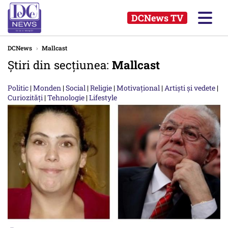
DCNews TV
DCNews
›
Mallcast
Știri din secțiunea:
Mallcast
Politic
|
Monden
|
Social
|
Religie
|
Motivațional
|
Artiști și vedete
|
Curiozități
|
Tehnologie
|
Lifestyle