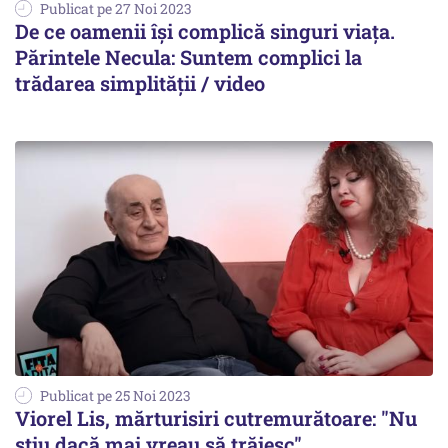
Publicat pe 27 Noi 2023
De ce oamenii își complică singuri viața.
Părintele Necula: Suntem complici la
trădarea simplității / video
Publicat pe 25 Noi 2023
Viorel Lis, mărturisiri cutremurătoare: "Nu
știu dacă mai vreau să trăiesc"