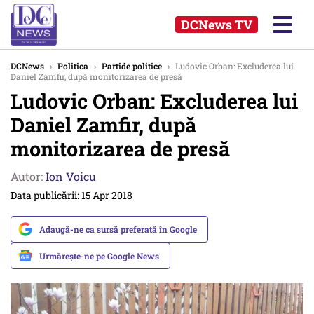
DCNews TV
DCNews
›
Politica
›
Partide politice
›
Ludovic Orban: Excluderea lui
Daniel Zamfir, după monitorizarea de presă
Ludovic Orban: Excluderea lui
Daniel Zamfir, după
monitorizarea de presă
Autor:
Ion Voicu
Data publicării: 15 Apr 2018
Adaugă-ne ca sursă preferată în Google
Urmărește-ne pe Google News