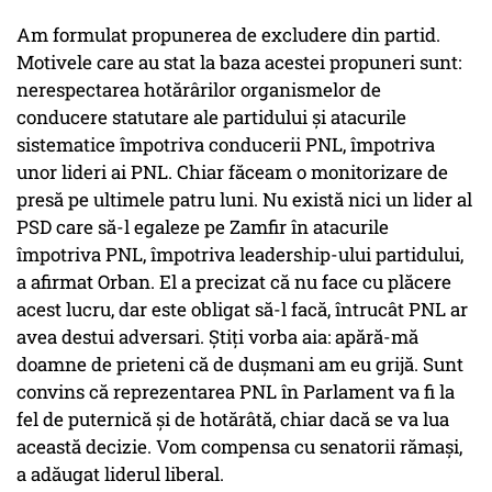
Am formulat propunerea de excludere din partid.
Motivele care au stat la baza acestei propuneri sunt:
nerespectarea hotărârilor organismelor de
conducere statutare ale partidului şi atacurile
sistematice împotriva conducerii PNL, împotriva
unor lideri ai PNL. Chiar făceam o monitorizare de
presă pe ultimele patru luni. Nu există nici un lider al
PSD care să-l egaleze pe Zamfir în atacurile
împotriva PNL, împotriva leadership-ului partidului,
a afirmat Orban. El a precizat că nu face cu plăcere
acest lucru, dar este obligat să-l facă, întrucât PNL ar
avea destui adversari. Ştiţi vorba aia: apără-mă
doamne de prieteni că de duşmani am eu grijă. Sunt
convins că reprezentarea PNL în Parlament va fi la
fel de puternică şi de hotărâtă, chiar dacă se va lua
această decizie. Vom compensa cu senatorii rămaşi,
a adăugat liderul liberal.