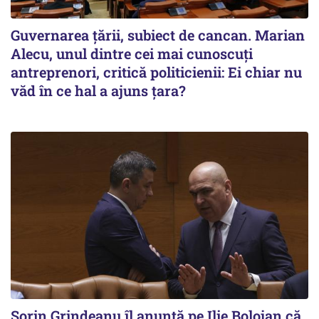
Guvernarea ţării, subiect de cancan. Marian
Alecu, unul dintre cei mai cunoscuţi
antreprenori, critică politicienii: Ei chiar nu
văd în ce hal a ajuns ţara?
Sorin Grindeanu îl anunţă pe Ilie Bolojan că