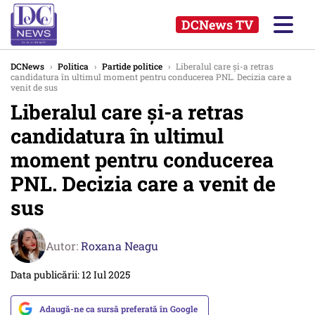
DCNews TV
DCNews
›
Politica
›
Partide politice
›
Liberalul care și-a retras
candidatura în ultimul moment pentru conducerea PNL. Decizia care a
venit de sus
Liberalul care și-a retras
candidatura în ultimul
moment pentru conducerea
PNL. Decizia care a venit de
sus
Autor:
Roxana Neagu
Data publicării: 12 Iul 2025
Adaugă-ne ca sursă preferată în Google