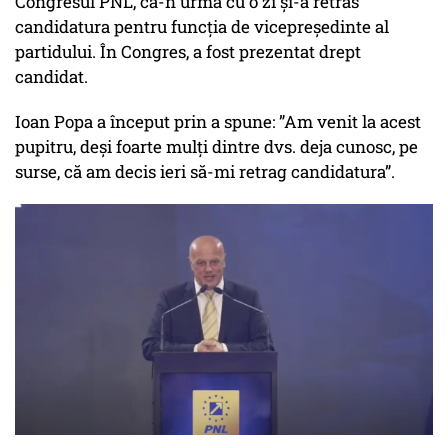
Congresul PNL, că-n urmă cu o zi și-a retras
candidatura pentru funcția de vicepreședinte al
partidului. În Congres, a fost prezentat drept
candidat.
Ioan Popa a început prin a spune: ”Am venit la acest
pupitru, deși foarte mulți dintre dvs. deja cunosc, pe
surse, că am decis ieri să-mi retrag candidatura”.