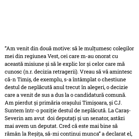
”Am venit din două motive: să le mulțumesc colegilor
mei din regiunea Vest, cei care m-au onorat cu
această misiune și să le explic lor și celor care mă
cunosc (n.r. decizia retragerii). Vreau să vă amintesc
că-n Timiș, de exemplu, s-a întâmplat o chestiune
destul de neplăcută anul trecut în alegeri, o decizie
care a venit de sus a dus la o candidatură comună.
Am pierdut și primăria orașului Timișoara, și CJ.
Suntem într-o poziție destul de neplăcută. La Caraș-
Severin am avut doi deputați și un senator, astăzi
mai avem un deputat. Cred că este mai bine să
rămân la Reșița, să-mi continui munca” a declarat el,