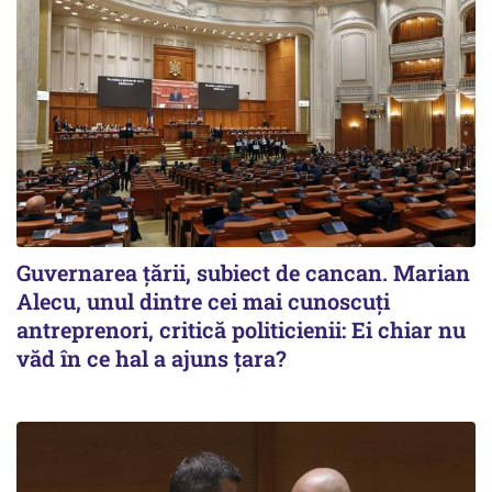
Guvernarea ţării, subiect de cancan. Marian
Alecu, unul dintre cei mai cunoscuţi
antreprenori, critică politicienii: Ei chiar nu
văd în ce hal a ajuns ţara?