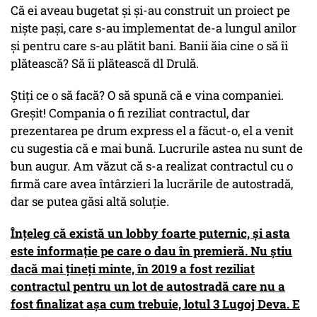
Că ei aveau bugetat şi şi-au construit un proiect pe
nişte paşi, care s-au implementat de-a lungul anilor
şi pentru care s-au plătit bani. Banii ăia cine o să îi
plătească? Să îi plătească dl Drulă.
Ştiţi ce o să facă? O să spună că e vina companiei.
Greşit! Compania o fi reziliat contractul, dar
prezentarea pe drum express el a făcut-o, el a venit
cu sugestia că e mai bună. Lucrurile astea nu sunt de
bun augur. Am văzut că s-a realizat contractul cu o
firmă care avea întârzieri la lucrările de autostradă,
dar se putea găsi altă soluţie.
Înţeleg că există un lobby foarte puternic, şi asta
este informaţie pe care o dau în premieră. Nu ştiu
dacă mai ţineţi minte, în 2019 a fost reziliat
contractul pentru un lot de autostradă care nu a
fost finalizat aşa cum trebuie, lotul 3 Lugoj Deva. E