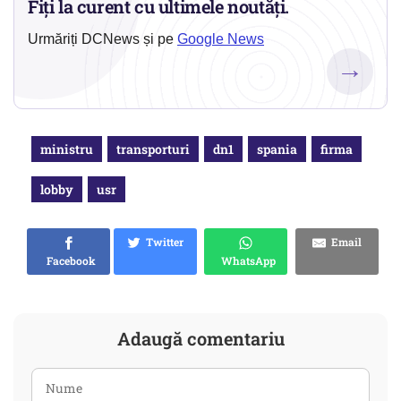
Fiți la curent cu ultimele noutăți.
Urmăriți DCNews și pe
Google News
→
ministru
transporturi
dn1
spania
firma
lobby
usr
Twitter
Email
Facebook
WhatsApp
Adaugă comentariu