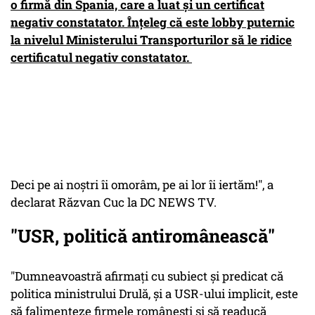
o firmă din Spania, care a luat şi un certificat
negativ constatator. Înţeleg că este lobby puternic
la nivelul Ministerului Transporturilor să le ridice
certificatul negativ constatator.
Deci pe ai noştri îi omorâm, pe ai lor îi iertăm!", a
declarat Răzvan Cuc la DC NEWS TV.
"USR, politică antiromânească"
"Dumneavoastră afirmaţi cu subiect şi predicat că
politica ministrului Drulă, şi a USR-ului implicit, este
să falimenteze firmele româneşti şi să readucă