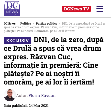
DCNews TV
DCNews
›
Politica
›
Partide politice
›
DN1, de la zero, după ce Drulă a
spus că vrea drum expres. Răzvan Cuc, informație în premieră: Cine
plătește? Pe ai noștri îi omorâm, pe ai lor îi iertăm!
DN1, de la zero, după
ce Drulă a spus că vrea drum
expres. Răzvan Cuc,
informație în premieră: Cine
plătește? Pe ai noștri îi
omorâm, pe ai lor îi iertăm!
Autor:
Florin Răvdan
Data publicării: 24 Mar 2021