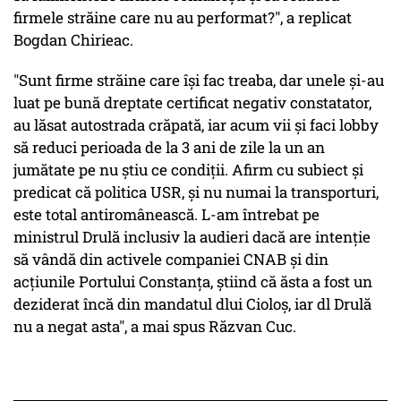
firmele străine care nu au performat?", a replicat
Bogdan Chirieac.
"Sunt firme străine care îşi fac treaba, dar unele şi-au
luat pe bună dreptate certificat negativ constatator,
au lăsat autostrada crăpată, iar acum vii şi faci lobby
să reduci perioada de la 3 ani de zile la un an
jumătate pe nu ştiu ce condiţii. Afirm cu subiect şi
predicat că politica USR, şi nu numai la transporturi,
este total antiromânească. L-am întrebat pe
ministrul Drulă inclusiv la audieri dacă are intenţie
să vândă din activele companiei CNAB şi din
acţiunile Portului Constanţa, ştiind că ăsta a fost un
deziderat încă din mandatul dlui Cioloş, iar dl Drulă
nu a negat asta", a mai spus Răzvan Cuc.