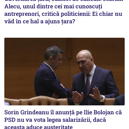
Alecu, unul dintre cei mai cunoscuţi
antreprenori, critică politicienii: Ei chiar nu
văd în ce hal a ajuns ţara?
Sorin Grindeanu îl anunţă pe Ilie Bolojan că
PSD nu va vota legea salarizării, dacă
aceasta aduce austeritate