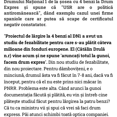
Drumului Naţional 1 de la şosea cu 4 benzi la Drum
Expres şi spune că "USR are o politică
antiromânească", dând exemplu cazul unei firme
spaniole care ar putea să scape de certificatul
negativ constatator.
"
Proiectul de lărgire la 4 benzi al DN1 a avut un
studiu de fezabilitate pentru care s-au plătit câteva
milioane din fonduri europene. El (Cătălin Drulă
n.r) vine acum şi ne spune 'aruncaţi totul la gunoi,
facem drum expres'.
Din nou studiu de fezabilitate,
din nou proiectare. Pentru dâmboviţeni, e o
minciună, drumul ăsta va fi făcut în 7-8 ani, dacă va fi
început, pentru că el nu este prins nici măcar în
PNRR. Problema este alta. Când arunci la gunoi
documentaţia făcută şi plătită, eu vin şi întreb cine
plăteşte studiul făcut pentru lărgirea la patru benzi?
Că tu ca ministru vii şi spui că vrei să faci drum
express. Păi atunci schimbi toată optica companiei.