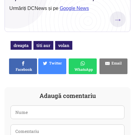
Urmăriți DCNews și pe
Google News
→
dreapta
titi aur
volan
Twitter
Email
Facebook
WhatsApp
Adaugă comentariu