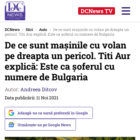
DCNews TV
DCNews
›
Stiri
›
Auto
›
De ce sunt mașinile cu volan pe dreapta un
pericol. Titi Aur explică: Este ca șoferul cu numere de Bulgaria
De ce sunt mașinile cu volan
pe dreapta un pericol. Titi Aur
explică: Este ca șoferul cu
numere de Bulgaria
Autor:
Andreea Ditcov
Data publicării: 11 Noi 2021
Adaugă-ne ca sursă preferată în Google
Urmărește-ne pe Google News