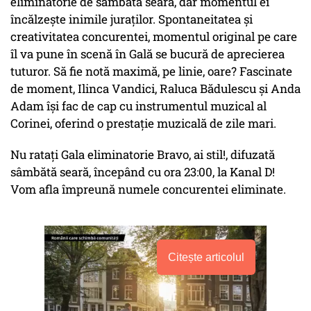
eliminatorie de sâmbătă seară, dar momentul ei
încălzește inimile juraților. Spontaneitatea și
creativitatea concurentei, momentul original pe care
îl va pune în scenă în Gală se bucură de aprecierea
tuturor. Să fie notă maximă, pe linie, oare? Fascinate
de moment, Ilinca Vandici, Raluca Bădulescu și Anda
Adam își fac de cap cu instrumentul muzical al
Corinei, oferind o prestație muzicală de zile mari.
Nu ratați Gala eliminatorie Bravo, ai stil!, difuzată
sâmbătă seară, începând cu ora 23:00, la Kanal D!
Vom afla împreună numele concurentei eliminate.
Citește articolul