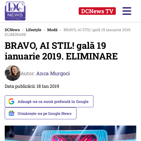
DCNews TV
DCNews
›
Lifestyle
›
Modă
›
BRAVO, AI STIL! gală 19 ianuarie 2019.
ELIMINARE
BRAVO, AI STIL! gală 19
ianuarie 2019. ELIMINARE
Autor:
Anca Murgoci
Data publicării: 18 Ian 2019
Adaugă-ne ca sursă preferată în Google
Urmărește-ne pe Google News