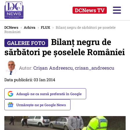
DCNews TV
DCNews
›
Arhiva
›
FLUX
›
Bilanț negru de sărbători pe șoselele
României
Bilanț negru de
sărbători pe șoselele României
Autor:
Crişan Andreescu,
crisan_andreescu
Data publicării: 03 Ian 2014
Adaugă-ne ca sursă preferată în Google
Urmărește-ne pe Google News