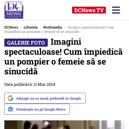
DCNews TV
DCNews
›
Lifestyle
›
Multimedia
›
Imagini spectaculoase! Cum
împiedică un pompier o femeie să se sinucidă
Imagini
spectaculoase! Cum împiedică
un pompier o femeie să se
sinucidă
Data publicării: 11 Mar 2014
Adaugă-ne ca sursă preferată în Google
Urmărește-ne pe Google News