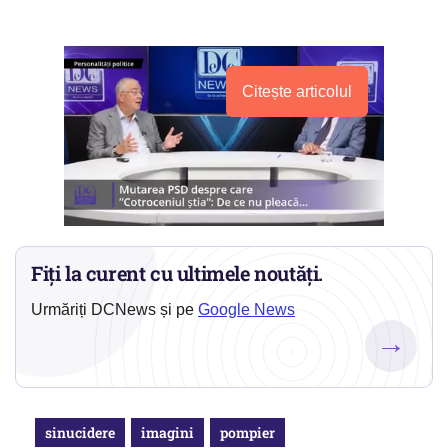
Citește articolul
Fiți la curent cu ultimele noutăți.
Urmăriți DCNews și pe
Google News
→
sinucidere
imagini
pompier