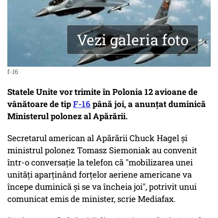
Vezi galeria foto
f-16
Statele Unite vor trimite în Polonia 12 avioane de
vânătoare de tip
F-16
până joi, a anunţat duminică
Ministerul polonez al Apărării.
Secretarul american al Apărării Chuck Hagel şi
ministrul polonez Tomasz Siemoniak au convenit
într-o conversaţie la telefon că "mobilizarea unei
unităţi aparţinând forţelor aeriene americane va
începe duminică şi se va încheia joi", potrivit unui
comunicat emis de minister, scrie Mediafax.