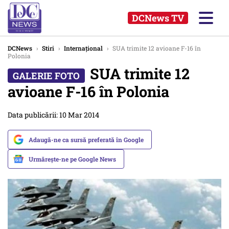
DCNews TV
DCNews
›
Stiri
›
Internațional
›
SUA trimite 12 avioane F-16 în
Polonia
SUA trimite 12
avioane F-16 în Polonia
Data publicării: 10 Mar 2014
Adaugă-ne ca sursă preferată în Google
Urmărește-ne pe Google News