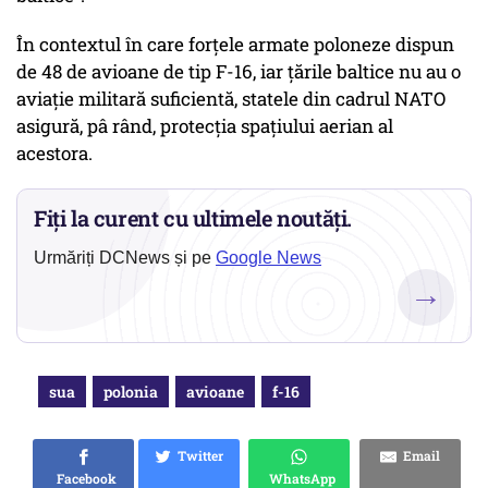
În contextul în care forţele armate poloneze dispun
de 48 de avioane de tip F-16, iar ţările baltice nu au o
aviaţie militară suficientă, statele din cadrul NATO
asigură, pâ rând, protecţia spaţiului aerian al
acestora.
Fiți la curent cu ultimele noutăți.
Urmăriți DCNews și pe
Google News
→
sua
polonia
avioane
f-16
Twitter
Email
Facebook
WhatsApp