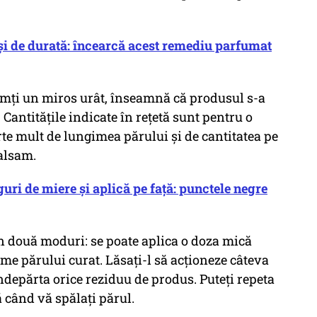
 și de durată: încearcă acest remediu parfumat
simți un miros urât, înseamnă că produsul s-a
 Cantitățile indicate în rețetă sunt pentru o
rte mult de lungimea părului și de cantitatea pe
balsam.
ri de miere și aplică pe față: punctele negre
 în două moduri: se poate aplica o doza mică
me părului curat. Lăsați-l să acționeze câteva
îndepărta orice reziduu de produs. Puteți repeta
ă când vă spălați părul.