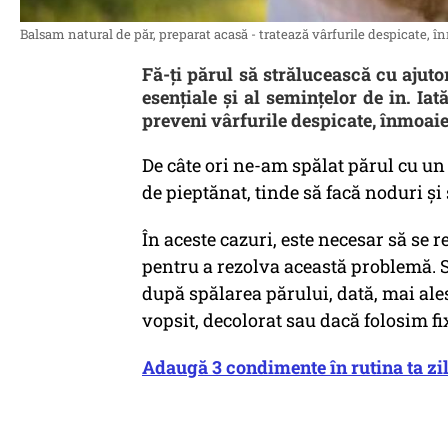
Balsam natural de păr, preparat acasă - tratează vârfurile despicate, în
Fă-ți părul să strălucească cu ajutor
esențiale și al semințelor de in. Ia
preveni vârfurile despicate, înmoaie
De câte ori ne-am spălat părul cu un
de pieptănat, tinde să facă noduri și
În aceste cazuri, este necesar să se 
pentru a rezolva această problemă.
după spălarea părului, dată, mai al
vopsit, decolorat sau dacă folosim f
Adaugă 3 condimente în rutina ta zil