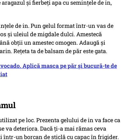
aragazul și fierbeți apa cu semințele de in,
nțele de in. Pun gelul format într-un vas de
cos și uleiul de migdale dulci. Amestecă
până obții un amestec omogen. Adaugă și
arin. Rețeta ta de balsam de păr este gata.
avocado. Aplică masca pe păr și bucură-te de
iat
amul
ilizat pe loc. Prezenta gelului de in va face ca
 se va deteriora. Dacă ți-a mai rămas ceva
într-un borcan de sticlă cu capac în frigider.