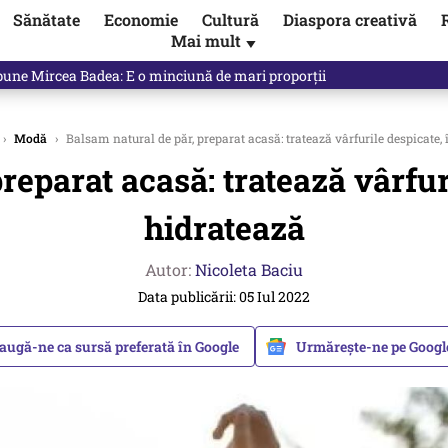
Sănătate
Economie
Cultură
Diaspora creativă
Mai mult
▼
ul asupra ANCPI. Când va fi pus sistemul în funcțiune
›
Modă
›
Balsam natural de păr, preparat acasă: tratează vârfurile despicate,
reparat acasă: tratează vârfur
hidratează
Autor:
Nicoleta Baciu
Data publicării: 05 Iul 2022
augă-ne ca sursă preferată în Google
Urmărește-ne pe Goog