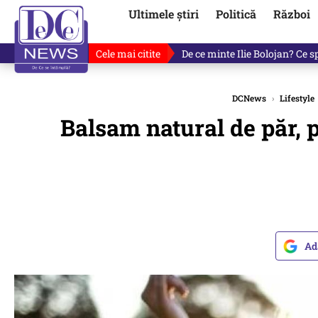
Ultimele știri
Politică
Război
Cele mai citite
Ultimele informații după atac
DCNews
›
Lifestyle
Balsam natural de păr, p
Ad