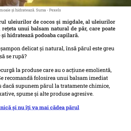
moaie și hidratează. Sursa - Pexels
ul uleiurilor de cocos și migdale, al uleiurilor
tă rețeta unui balsam natural de păr, care poate
 și hidratează podoaba capilară.
 șampon delicat și natural, însă părul este greu
 să se rupă?
recurgă la produse care au o acțiune emolientă,
 Se recomandă folosirea unui balsam imediat
es dacă supunem părul la tratamente chimice,
ixative, spume și alte produse agresive.
nică și nu îți va mai cădea părul