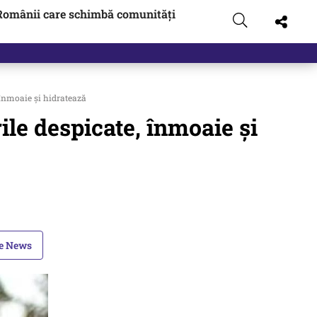
Românii care schimbă comunități
 înmoaie și hidratează
ile despicate, înmoaie și
le News