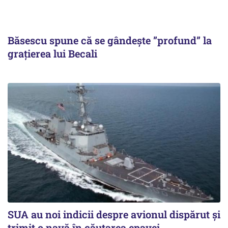
Băsescu spune că se gândește ”profund” la
grațierea lui Becali
SUA au noi indicii despre avionul dispărut și
trimit o navă în căutarea epavei