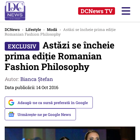
DCNews TV
DCNews
›
Lifestyle
›
Modă
›
Astăzi se încheie prima ediție
Romanian Fashion Philosophy
Astăzi se încheie
prima ediție Romanian
Fashion Philosophy
Autor:
Bianca Ştefan
Data publicării: 14 Oct 2016
Adaugă-ne ca sursă preferată în Google
Urmărește-ne pe Google News