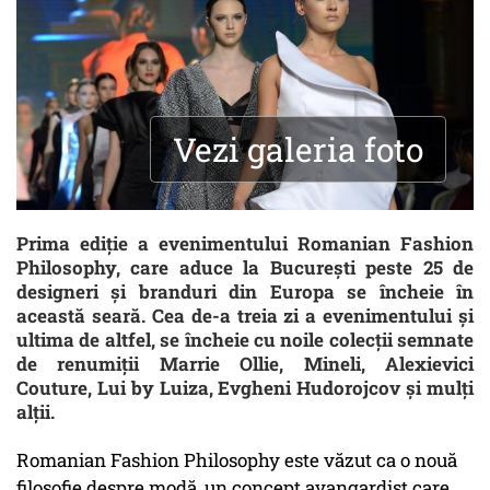
Vezi galeria foto
Prima ediție a evenimentului Romanian Fashion
Philosophy, care aduce la București peste 25 de
designeri și branduri din Europa se încheie în
această seară. Cea de-a treia zi a evenimentului și
ultima de altfel, se încheie cu noile colecții semnate
de renumiții Marrie Ollie, Mineli, Alexievici
Couture, Lui by Luiza, Evgheni Hudorojcov și mulți
alții.
Romanian Fashion Philosophy este văzut ca o nouă
filosofie despre modă, un concept avangardist care