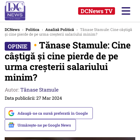
DCNews TV
DCNews
›
Politica
›
Analiză Politică
›
Tănase Stamule: Cine câștigă
și cine pierde de pe urma creșterii salariului minim?
•
Tănase Stamule: Cine
câștigă și cine pierde de pe
urma creșterii salariului
minim?
Autor:
Tănase Stamule
Data publicării: 27 Mar 2024
Adaugă-ne ca sursă preferată în Google
Urmărește-ne pe Google News