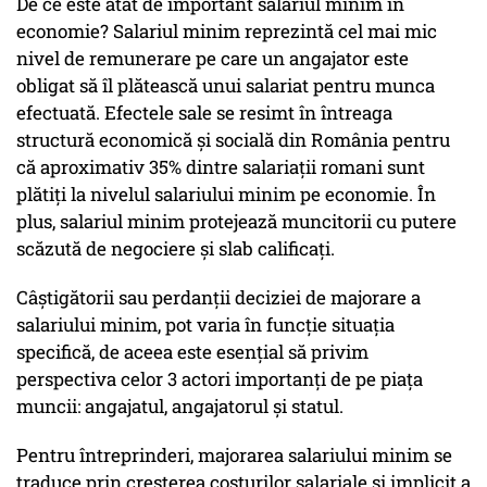
De ce este atât de important salariul minim în
economie? Salariul minim reprezintă cel mai mic
nivel de remunerare pe care un angajator este
obligat să îl plătească unui salariat pentru munca
efectuată. Efectele sale se resimt în întreaga
structură economică și socială din România pentru
că aproximativ 35% dintre salariații romani sunt
plătiți la nivelul salariului minim pe economie. În
plus, salariul minim protejează muncitorii cu putere
scăzută de negociere şi slab calificaţi.
Câştigătorii sau perdanții deciziei de majorare a
salariului minim, pot varia în funcție situația
specifică, de aceea este esenţial să privim
perspectiva celor 3 actori importanţi de pe piața
muncii: angajatul, angajatorul şi statul.
Pentru întreprinderi, majorarea salariului minim se
traduce prin creșterea costurilor salariale și implicit a