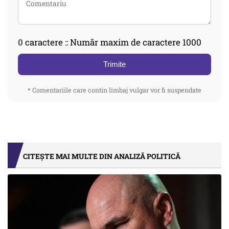
0
caractere :: Număr maxim de caractere 1000
Trimite
* Comentariile care contin limbaj vulgar vor fi suspendate
CITEȘTE MAI MULTE DIN ANALIZĂ POLITICĂ