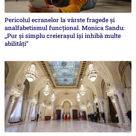
Pericolul ecranelor la vârste fragede și
analfabetismul funcțional. Monica Sandu:
„Pur și simplu creierașul își inhibă multe
abilități”