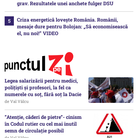
grav. Rezultatele unei anchete fulger DSU
Criza energetică lovește România. Românii,
mesaje dure pentru Bolojan: „Să economisească
el, nu noi!” VIDEO
Legea salarizării pentru medici,
polițiști și profesori, la fel ca
numerele cu soț, fără soț la Dacie
de Val Vâlcu
”Atenție, căderi de pietre”- cinism
în Codul rutier cu cel mai inutil
semn de circulație posibil
de Val Vâlcu