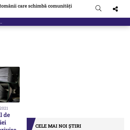
Românii care schimbă comunități
 2021
l de
iei
CELE MAI NOI ȘTIRI
rivire