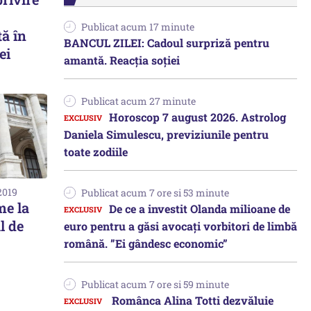
Publicat acum 17 minute
tă în
BANCUL ZILEI: Cadoul surpriză pentru
ei
amantă. Reacția soției
Publicat acum 27 minute
Horoscop 7 august 2026. Astrolog
Daniela Simulescu, previziunile pentru
toate zodiile
2019
Publicat acum 7 ore si 53 minute
me la
De ce a investit Olanda milioane de
l de
euro pentru a găsi avocați vorbitori de limbă
română. ”Ei gândesc economic”
Publicat acum 7 ore si 59 minute
Românca Alina Totti dezvăluie