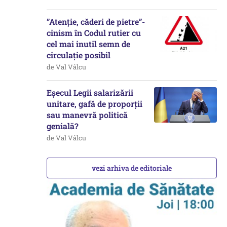
”Atenție, căderi de pietre”-
cinism în Codul rutier cu
cel mai inutil semn de
circulație posibil
de Val Vâlcu
Eșecul Legii salarizării
unitare, gafă de proporții
sau manevră politică
genială?
de Val Vâlcu
vezi arhiva de editoriale