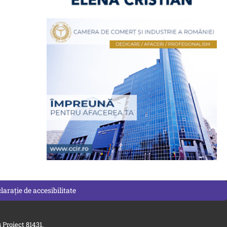
larație de accesibilitate
Proiect 81431.