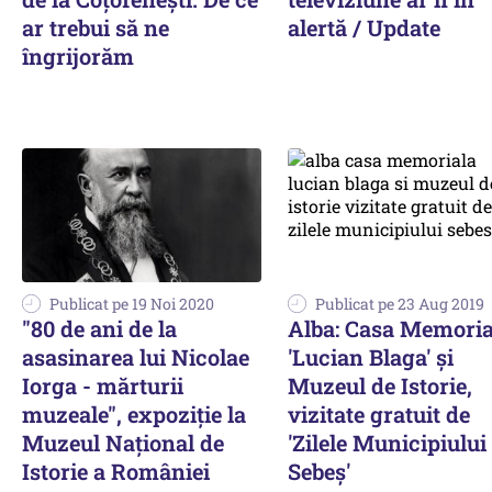
ar trebui să ne
alertă / Update
îngrijorăm
Publicat pe 19 Noi 2020
Publicat pe 23 Aug 2019
"80 de ani de la
Alba: Casa Memoria
asasinarea lui Nicolae
'Lucian Blaga' şi
Iorga - mărturii
Muzeul de Istorie,
muzeale", expoziţie la
vizitate gratuit de
Muzeul Naţional de
'Zilele Municipiului
Istorie a României
Sebeş'