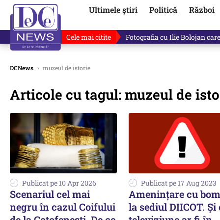
Ultimele știri
Politică
Război
Cele mai citite
Ilie Bolojan, gafă în direct de
DCNews
›
muzeul de istorie
Articole cu tagul: muzeul de isto
Publicat pe 10 Apr 2026
Publicat pe 17 Aug 2023
Scenariul cel mai
Amenințare cu bo
negru în cazul Coifului
la sediul DIICOT. Și 
de la Coțofenești. De ce
televiziune ar fi în