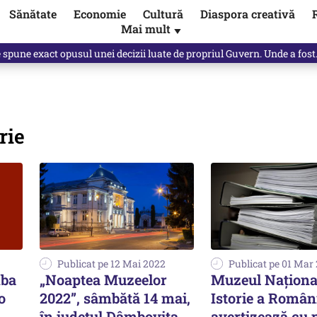
Sănătate
Economie
Cultură
Diaspora creativă
Mai mult
▼
spre „omul harnic“ / video
rie
Publicat pe 12 Mai 2022
Publicat pe 01 Mar
mba
„Noaptea Muzeelor
Muzeul Naţiona
o
2022”, sâmbătă 14 mai,
Istorie a Român
în judeţul Dâmboviţa
avertizează cu p