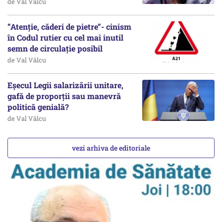
de Val Vâlcu
”Atenție, căderi de pietre”- cinism
în Codul rutier cu cel mai inutil
semn de circulație posibil
de Val Vâlcu
Eșecul Legii salarizării unitare,
gafă de proporții sau manevră
politică genială?
de Val Vâlcu
vezi arhiva de editoriale