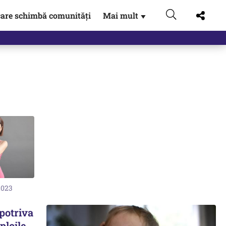
are schimbă comunități
Mai mult
▼
2023
potriva
 ploile