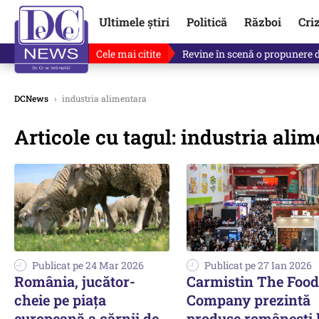
Ultimele știri
Politică
Război
Cri
Cele mai citite
Revine în scenă o propunere 
DCNews
›
industria alimentara
Articole cu tagul: industria ali
Publicat pe 24 Mar 2026
Publicat pe 27 Ian 2026
România, jucător-
Carmistin The Food
cheie pe piața
Company prezintă
europeană a cărnii de
produse românești 