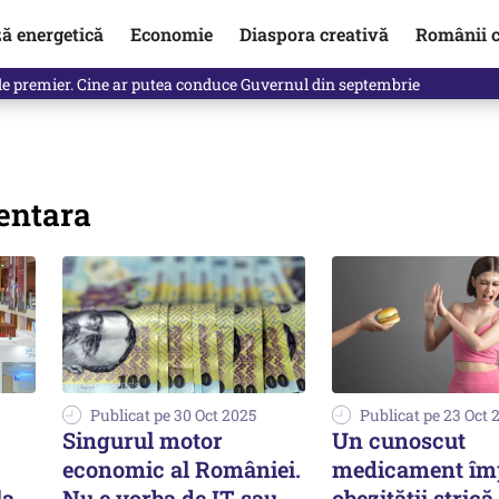
ză energetică
Economie
Diaspora creativă
Românii c
de premier. Cine ar putea conduce Guvernul din septembrie
mentara
Publicat pe 30 Oct 2025
Publicat pe 23 Oct 
Singurul motor
Un cunoscut
economic al României.
medicament îm
la
Nu e vorba de IT sau
obezității strică