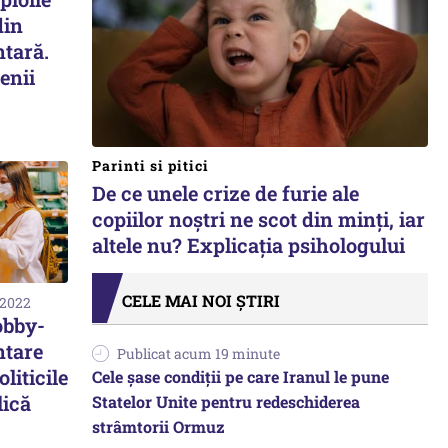
din
ntară.
enii
Parinti si pitici
De ce unele crize de furie ale
copiilor noștri ne scot din minți, iar
altele nu? Explicația psihologului
CELE MAI NOI ȘTIRI
 2022
obby-
ntare
Publicat acum 19 minute
liticile
Cele șase condiții pe care Iranul le pune
lică
Statelor Unite pentru redeschiderea
strâmtorii Ormuz