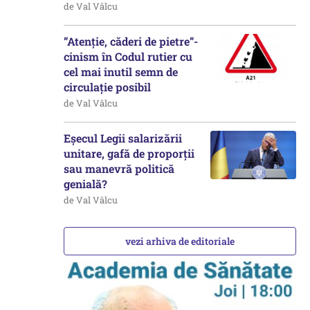
de Val Vâlcu
”Atenție, căderi de pietre”-
cinism în Codul rutier cu
cel mai inutil semn de
circulație posibil
de Val Vâlcu
Eșecul Legii salarizării
unitare, gafă de proporții
sau manevră politică
genială?
de Val Vâlcu
vezi arhiva de editoriale