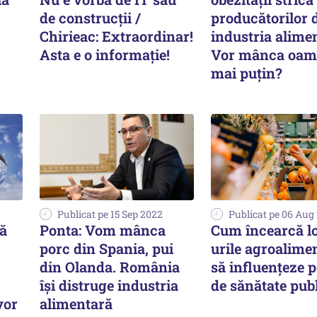
de construcții /
producătorilor 
Chirieac: Extraordinar!
industria alime
Asta e o informație!
Vor mânca oam
mai puțin?
Publicat pe 15 Sep 2022
Publicat pe 06 Aug
ă
Ponta: Vom mânca
Cum încearcă l
porc din Spania, pui
urile agroalime
din Olanda. România
să influențeze po
își distruge industria
de sănătate pub
vor
alimentară