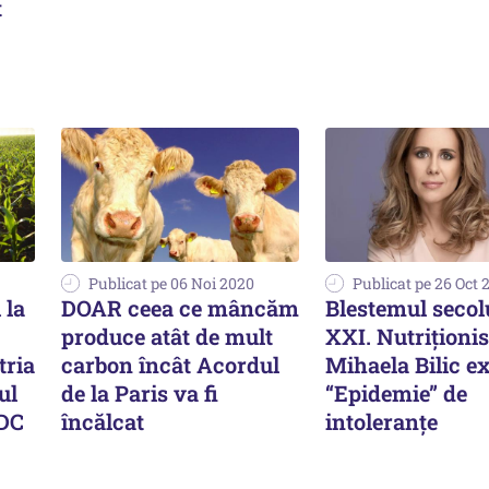
t
Publicat pe 06 Noi 2020
Publicat pe 26 Oct 
 la
DOAR ceea ce mâncăm
Blestemul secol
produce atât de mult
XXI. Nutriționis
tria
carbon încât Acordul
Mihaela Bilic ex
ul
de la Paris va fi
“Epidemie” de
 DC
încălcat
intoleranțe