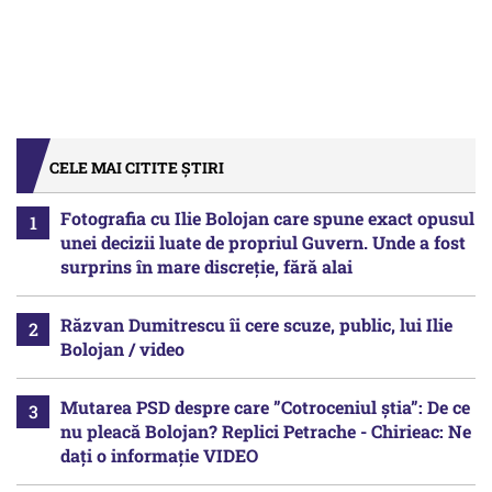
CELE MAI CITITE ȘTIRI
Fotografia cu Ilie Bolojan care spune exact opusul
unei decizii luate de propriul Guvern. Unde a fost
surprins în mare discreție, fără alai
Răzvan Dumitrescu îi cere scuze, public, lui Ilie
Bolojan / video
Mutarea PSD despre care ”Cotroceniul știa”: De ce
nu pleacă Bolojan? Replici Petrache - Chirieac: Ne
dați o informație VIDEO