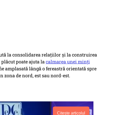
tă la consolidarea relațiilor și la construirea
plăcut poate ajuta la
calmarea unei minți
 fie amplasată lângă o fereastră orientată spre
 în zona de nord, est sau nord-est.
Citește articolul