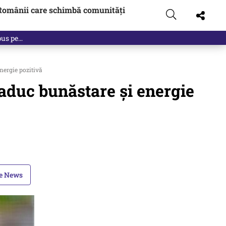
Românii care schimbă comunități
nergie pozitivă
 aduc bunăstare și energie
le News