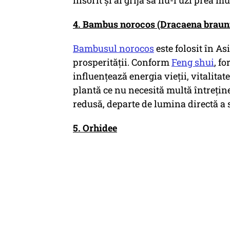
însorit și ai grijă să nu-l uzi prea mu
4. Bambus norocos (Dracaena brauni
Bambusul norocos
este folosit în As
prosperității. Conform
Feng shui
, f
influențează energia vieții, vitalitat
plantă ce nu necesită multă întrețin
redusă, departe de lumina directă a 
5. Orhidee