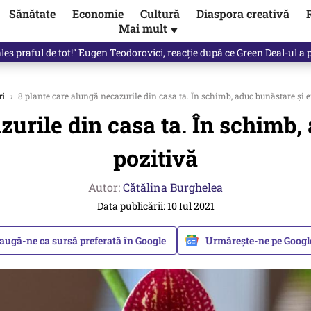
Sănătate
Economie
Cultură
Diaspora creativă
Mai mult
▼
 partid și viitorul său politic / video
ri
›
8 plante care alungă necazurile din casa ta. În schimb, aduc bunăstare și e
zurile din casa ta. În schimb,
pozitivă
Autor:
Cătălina Burghelea
Data publicării: 10 Iul 2021
augă-ne ca sursă preferată în Google
Urmărește-ne pe Goog