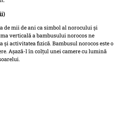
lt.
i)
ia de mii de ani ca simbol al norocului și
orma verticală a bambusului norocos ne
ea și activitatea fizică. Bambusul norocos este o
ere. Așază-l în colțul unei camere cu lumină
soarelui.