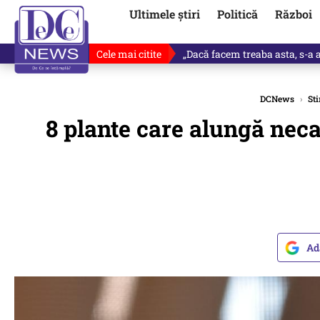
Ultimele știri
Politică
Război
Cele mai citite
Victor Ponta, anunț despre noul
DCNews
›
Sti
8 plante care alungă neca
Ad