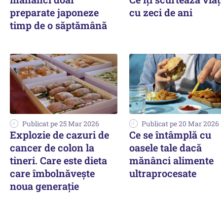
preparate japoneze
cu zeci de ani
timp de o săptămână
Publicat pe 25 Mar 2026
Publicat pe 20 Mar 2026
Explozie de cazuri de
Ce se întâmplă cu
cancer de colon la
oasele tale dacă
tineri. Care este dieta
mănânci alimente
care îmbolnăvește
ultraprocesate
noua generație