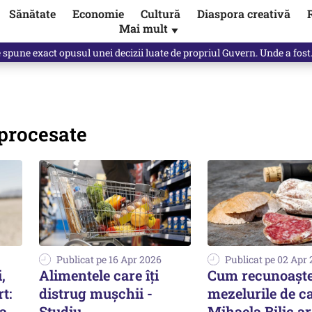
Sănătate
Economie
Cultură
Diaspora creativă
Mai mult
▼
Vîrdol, dezvăluite de o colegă. Povestea pilotului militar dincolo de…
aprocesate
Publicat pe 16 Apr 2026
Publicat pe 02 Apr
,
Alimentele care îți
Cum recunoașt
t:
distrug mușchii -
mezelurile de ca
ța
Studiu
Mihaela Bilic ar