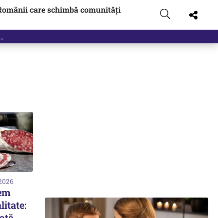
Românii care schimbă comunități
 2026
em
litate:
ată