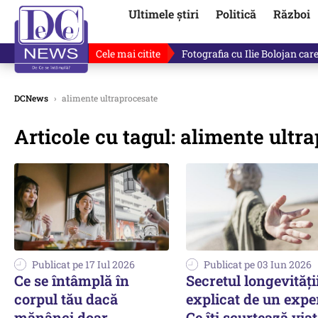
Ultimele știri
Politică
Război
Cele mai citite
Lucruri neștiute despre Mihai 
DCNews
›
alimente ultraprocesate
Articole cu tagul: alimente ultr
Publicat pe 17 Iul 2026
Publicat pe 03 Iun 2026
Ce se întâmplă în
Secretul longevității
corpul tău dacă
explicat de un exper
mănânci doar
Ce îți scurtează via