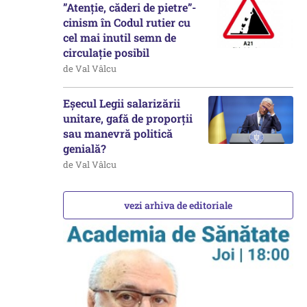
”Atenție, căderi de pietre”-
cinism în Codul rutier cu
cel mai inutil semn de
circulație posibil
de Val Vâlcu
Eșecul Legii salarizării
unitare, gafă de proporții
sau manevră politică
genială?
de Val Vâlcu
vezi arhiva de editoriale