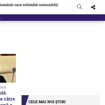
Românii care schimbă comunități
t…
2019
ută
e către
CELE MAI NOI ȘTIRI
ană a