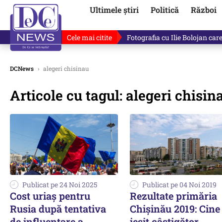
Ultimele știri
Politică
Război
Cele mai citite
Fotografia cu Ilie Bolojan car
DCNews
›
alegeri chisinau
Articole cu tagul: alegeri chisin
Publicat pe 24 Noi 2025
Publicat pe 04 Noi 2019
Cost uriaș pentru
Rezultate primăria
Rusia după tentativa
Chișinău 2019: Cine
de influențare a
ieșit câștigător