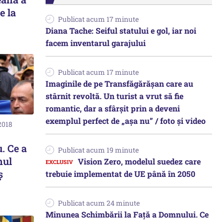
e la
Publicat acum 17 minute
Diana Tache: Seiful statului e gol, iar noi
facem inventarul garajului
Publicat acum 17 minute
Imaginile de pe Transfăgărășan care au
stârnit revoltă. Un turist a vrut să fie
romantic, dar a sfârșit prin a deveni
exemplul perfect de „așa nu” / foto și video
2018
. Ce a
Publicat acum 19 minute
mul
Vision Zero, modelul suedez care
ș
trebuie implementat de UE până în 2050
Publicat acum 24 minute
Minunea Schimbării la Față a Domnului. Ce