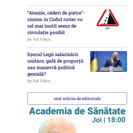
”Atenție, căderi de pietre”-
cinism în Codul rutier cu
cel mai inutil semn de
circulație posibil
de Val Vâlcu
Eșecul Legii salarizării
unitare, gafă de proporții
sau manevră politică
genială?
de Val Vâlcu
vezi arhiva de editoriale