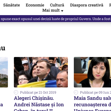
Sănătate
Economie
Cultură
Diaspora creativă
Mai mult
▼
e spune exact opusul unei decizii luate de propriul Guvern. Unde a fos
au
Publicat pe 21 Oct 2019
Publicat pe 09 Iun 
Alegeri Chișinău.
Maia Sandu sal
 a
Andrei Năstase și Ion
recunoaşterea d
Ceban, în turul II.
Uniunea Europe