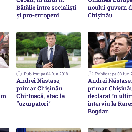
Bătălie între socialiști
noului guvern d
și pro-europeni
Chişinău
Publicat pe 04 Iun 2018
Publicat pe 03 Iun 
Andrei Năstase,
Andrei Năstase,
primar Chișinău.
primar Chișinău
 Am
Chirtoacă, atac la
declarat în ulti
”uzurpatori”
interviu la Rare
Bogdan