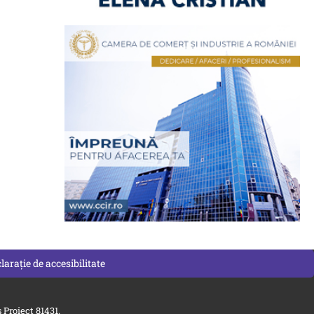
larație de accesibilitate
Proiect 81431.