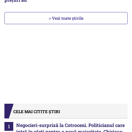
» Vezi toate știrile
CELE MAI CITITE ȘTIRI
Negocieri-surpriză la Cotroceni. Politicianul care
intră în cărți pentru o nouă majoritate. Chirieac: