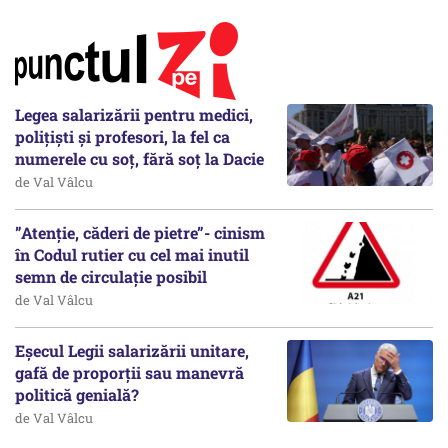
Legea salarizării pentru medici,
polițiști și profesori, la fel ca
numerele cu soț, fără soț la Dacie
de Val Vâlcu
”Atenție, căderi de pietre”- cinism
în Codul rutier cu cel mai inutil
semn de circulație posibil
de Val Vâlcu
Eșecul Legii salarizării unitare,
gafă de proporții sau manevră
politică genială?
de Val Vâlcu