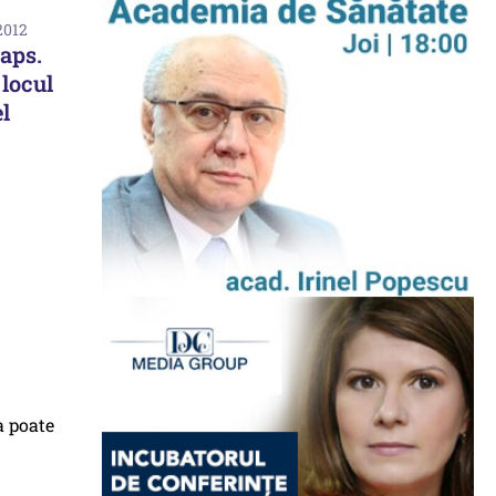
2012
laps.
locul
el