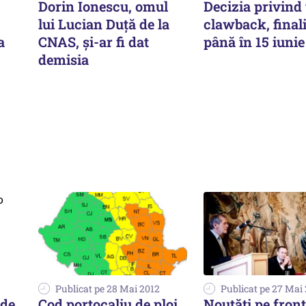
Dorin Ionescu, omul
Decizia privind
lui Lucian Duță de la
clawback, final
a
CNAS, și-ar fi dat
până în 15 iunie
demisia
Publicat pe 28 Mai 2012
Publicat pe 27 Mai
 de
Cod portocaliu de ploi
Noutăți pe front