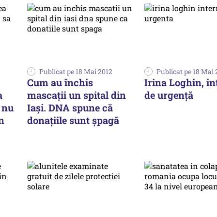
Publicat pe 18 Mai 2012
Publicat pe 18 Mai 
Cum au închis
Irina Loghin, in
a
mascaţii un spital din
de urgenţă
ă nu
Iași. DNA spune că
n
donațiile sunt șpagă