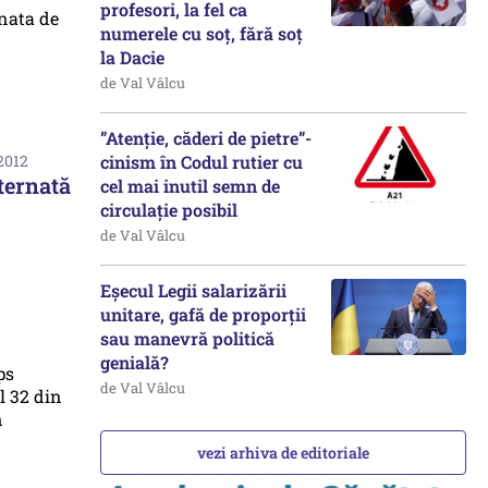
profesori, la fel ca
numerele cu soț, fără soț
la Dacie
de Val Vâlcu
”Atenție, căderi de pietre”-
cinism în Codul rutier cu
2012
ternată
cel mai inutil semn de
circulație posibil
de Val Vâlcu
Eșecul Legii salarizării
unitare, gafă de proporții
sau manevră politică
genială?
de Val Vâlcu
vezi arhiva de editoriale