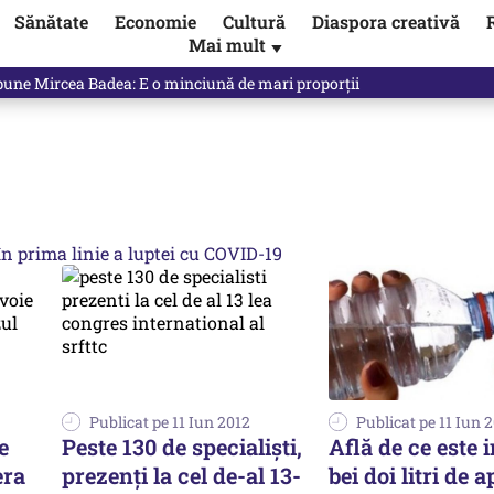
Sănătate
Economie
Cultură
Diaspora creativă
Mai mult
▼
e spune exact opusul unei decizii luate de propriul Guvern. Unde a fos
n prima linie a luptei cu COVID-19
Publicat pe 11 Iun 2012
Publicat pe 11 Iun 
e
Peste 130 de specialiști,
Află de ce este i
era
prezenți la cel de-al 13-
bei doi litri de a