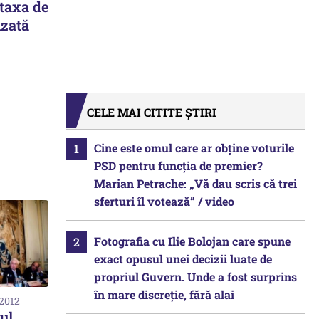
 taxa de
izată
CELE MAI CITITE ȘTIRI
Cine este omul care ar obține voturile
PSD pentru funcția de premier?
Marian Petrache: „Vă dau scris că trei
sferturi îl votează” / video
Fotografia cu Ilie Bolojan care spune
exact opusul unei decizii luate de
propriul Guvern. Unde a fost surprins
în mare discreție, fără alai
 2012
ul