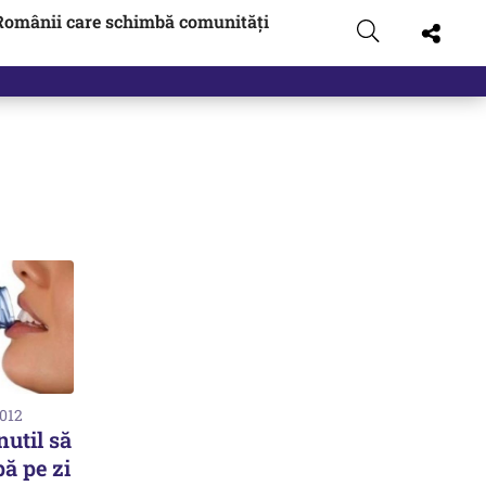
Românii care schimbă comunități
t…
2012
nutil să
pă pe zi