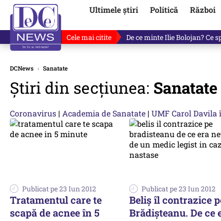
Ultimele știri
Politică
Război
Cele mai citite
Fotografia cu Ilie Bolojan car
DCNews
›
Sanatate
Știri din secțiunea:
Sanatate
Coronavirus
|
Academia de Sanatate
|
UMF Carol Davila î
Publicat pe 23 Iun 2012
Publicat pe 23 Iun 2012
Tratamentul care te
Beliş îl contrazice p
scapă de acnee în 5
Brădişteanu. De ce 