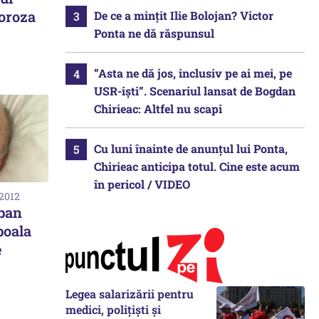
poroza
De ce a mințit Ilie Bolojan? Victor
Ponta ne dă răspunsul
”Asta ne dă jos, inclusiv pe ai mei, pe
USR-iști”. Scenariul lansat de Bogdan
Chirieac: Altfel nu scapi
Cu luni înainte de anunțul lui Ponta,
Chirieac anticipa totul. Cine este acum
în pericol / VIDEO
 2012
rban
boala
e
Legea salarizării pentru
medici, polițiști și