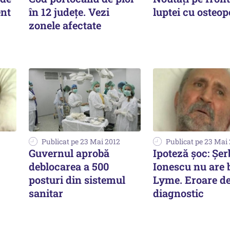
ent
în 12 județe. Vezi
luptei cu osteo
zonele afectate
Publicat pe 23 Mai 2012
Publicat pe 23 Mai
Guvernul aprobă
Ipoteză șoc: Șe
deblocarea a 500
Ionescu nu are 
posturi din sistemul
Lyme. Eroare d
sanitar
diagnostic