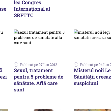
lea Congres
ase
Internațional al
SRFTTC
Publicat pe 07 Iun 2012
Publicat pe 04 Iun 
să
Sexul, tratament
Misterul noii Le
Vezi
pentru 5 probleme de
Sănătății creea
sănătate. Află care
suspiciuni
sunt