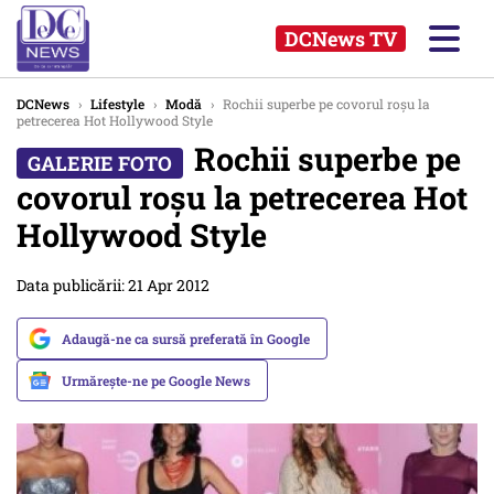
DCNews TV
DCNews
›
Lifestyle
›
Modă
›
Rochii superbe pe covorul roşu la
petrecerea Hot Hollywood Style
Rochii superbe pe
covorul roşu la petrecerea Hot
Hollywood Style
Data publicării: 21 Apr 2012
Adaugă-ne ca sursă preferată în Google
Urmărește-ne pe Google News