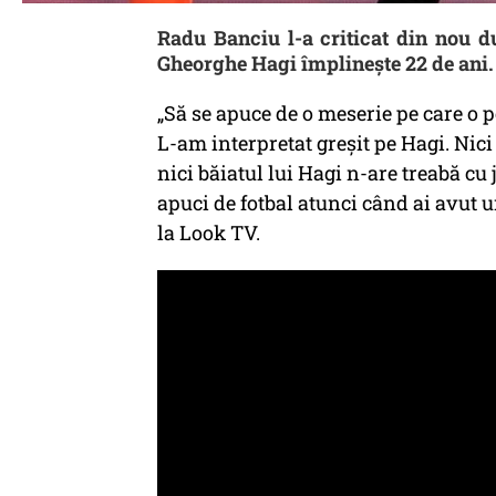
Radu Banciu l-a criticat din nou du
Gheorghe Hagi împlineşte 22 de ani
„Să se apuce de o meserie pe care o po
L-am interpretat greșit pe Hagi. Nici
nici băiatul lui Hagi n-are treabă cu 
apuci de fotbal atunci când ai avut u
la Look TV.