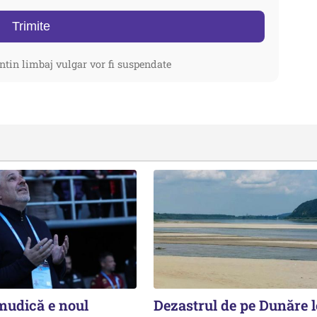
Trimite
ntin limbaj vulgar vor fi suspendate
udică e noul
Dezastrul de pe Dunăre 