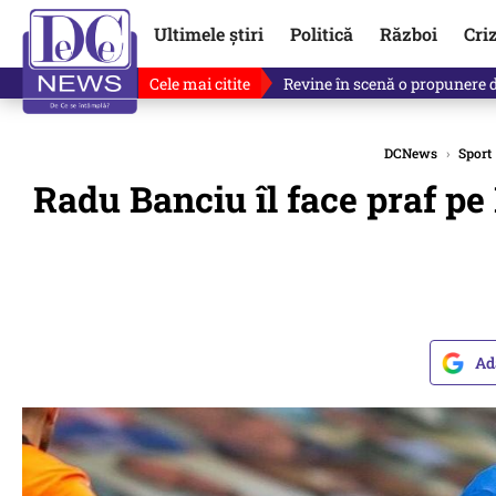
Ultimele știri
Politică
Război
Cri
Cele mai citite
Drona explodată în Bulgaria, 
DCNews
›
Sport
Radu Banciu îl face praf pe 
Ad