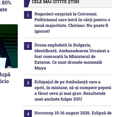
CELE MAI CITITE ȘTIRI
a 80%
ate
Negocieri-surpriză la Cotroceni.
Politicianul care intră în cărți pentru o
nouă majoritate. Chirieac: Nu poate fi
ignorat!
Drona explodată în Bulgaria,
identificată. Ambasadoarea Ucrainei a
fost convocată la Ministerul de
Externe. Ce sunt dronele-momeală
Maya
 după
icio
Echipajul de pe Ambulanță care a
oprit, în misiune, să-și cumpere pepeni
a făcut ceva și mai grav. Rezultatele
unei anchete fulger DSU
Horoscop 10-16 august 2026. Eclipsă de