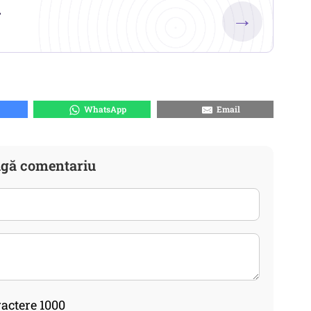
.
→
WhatsApp
Email
gă comentariu
actere 1000