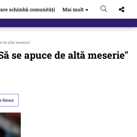
are schimbă comunități
Mai mult
▼
 Externe.…
ce de altă meserie"
"Să se apuce de altă meserie"
le News