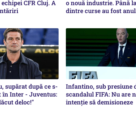
 echipei CFR Cluj. A
o nouă industrie. Până l
ntăriri
dintre curse au fost anul
u, supărat după ce s-
Infantino, sub presiune
 în Inter - Juventus:
scandalul FIFA: Nu are n
ăcut deloc!"
intenție să demisioneze