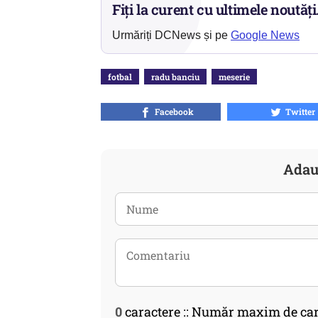
Fiți la curent cu ultimele noutăți
Urmăriți DCNews și pe
Google News
fotbal
radu banciu
meserie
Facebook
Twitter
Adau
0
caractere :: Număr maxim de car