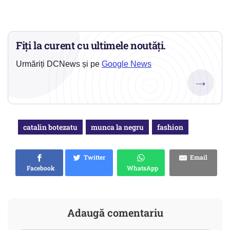
Fiți la curent cu ultimele noutăți.
Urmăriți DCNews și pe
Google News
→
catalin botezatu
munca la negru
fashion
Twitter
Email
Facebook
WhatsApp
Adaugă comentariu