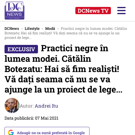
DCNews TV
DCNews
›
Lifestyle
›
Modă
›
Practici negre în lumea modei. Cătălin
Botezatu: Hai să fim realiști! Vă dați seama că nu se va ajunge la un
proiect de lege...
Practici negre în
lumea modei. Cătălin
Botezatu: Hai să fim realiști!
Vă dați seama că nu se va
ajunge la un proiect de lege...
Autor:
Andrei Itu
Data publicării: 07 Mai 2021
Adaugă-ne ca sursă preferată în Google