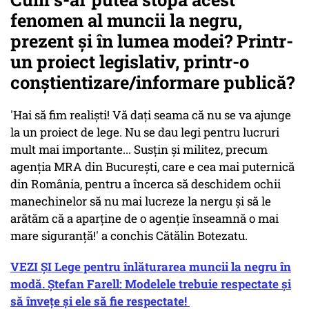
fenomen al muncii la negru,
prezent și în lumea modei? Printr-
un proiect legislativ, printr-o
conștientizare/informare publică?
'Hai să fim realiști! Vă dați seama că nu se va ajunge
la un proiect de lege. Nu se dau legi pentru lucruri
mult mai importante... Susțin și militez, precum
agenția MRA din București, care e cea mai puternică
din România, pentru a încerca să deschidem ochii
manechinelor să nu mai lucreze la nergu și să le
arătăm că a aparține de o agenție înseamnă o mai
mare siguranță!' a conchis Cătălin Botezatu.
VEZI ȘI Lege pentru înlăturarea muncii la negru în
modă. Ștefan Farell: Modelele trebuie respectate și
să învețe și ele să fie respectate!