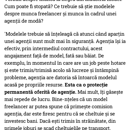
Cum poate fi stopată? Ce trebuie să știe modelele
despre munca freelancer și munca în cadrul unei
agenții de modă?
'Modelele trebuie să înțeleagă că atunci când aparțin
unei agenții sunt mult mai în siguranță. Agenția își ia
efectiv, prin intermediul contractului, acest
angajament față de model, fată sau băiat. De
exemplu, în momentul în care are un job peste hotare
și este trimis/trimisă acolo să lucreze și întâmpină
probleme, agenția are datoria să întoarcă modelul
acasă pe propriile resurse.
Esta ca o protecție
permanentă oferită de agenție.
Mai mult, îți găsește
mai repede de lucru. Bine-nțeles că un model
freelancer ar putea spune că primește comision
agenția, dar este firesc pentru că se cheltuie și se
investesc bani. Dacă ești trimis în străinătate, din
primele joburi se scad cheltuielile pe transport,