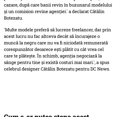
cazare, după care banii revin în buzunarul modelului
și un comision revine agenției.' a declarat Cătălin
Botezatu.
'Multe modele preferă să lucreze freelancer, dar prin
acest lucru nu fac altceva decât să încurajeze o
muncă la negru care nu va fi niciodată remunerată
corespunzător deoarece ești plătit cu cât vrea cel
care te plătește. În schimb, agenția negociază la
sânge pentru tine și există costuri mai mari.', a spus
celebrul designer Cătălin Botezatu pentru DC News.
C
um s-ar putea stopa acest