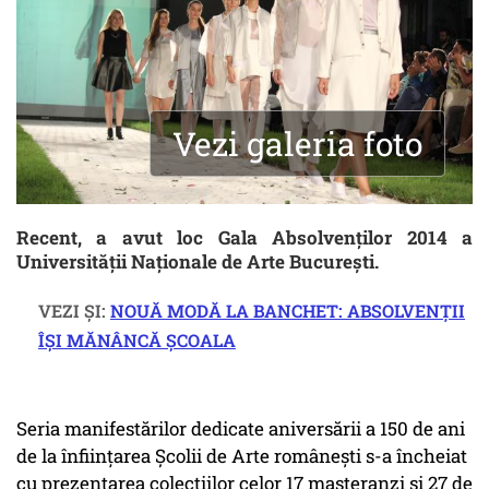
Vezi galeria foto
Recent, a avut loc Gala Absolvenților 2014 a
Universității Naționale de Arte București.
VEZI ȘI:
NOUĂ MODĂ LA BANCHET: ABSOLVENȚII
ÎȘI MĂNÂNCĂ ȘCOALA
Seria manifestărilor dedicate aniversării a 150 de ani
de la înființarea Școlii de Arte românești s-a încheiat
cu prezentarea colecțiilor celor 17 masteranzi și 27 de