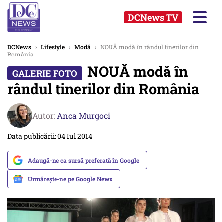
DCNews TV
DCNews
›
Lifestyle
›
Modă
›
NOUĂ modă în rândul tinerilor din
România
NOUĂ modă în
rândul tinerilor din România
Autor:
Anca Murgoci
Data publicării: 04 Iul 2014
Adaugă-ne ca sursă preferată în Google
Urmărește-ne pe Google News