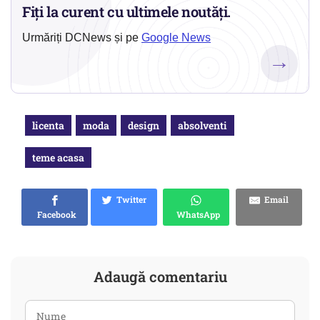
Fiți la curent cu ultimele noutăți.
Urmăriți DCNews și pe
Google News
→
licenta
moda
design
absolventi
teme acasa
Twitter
Email
Facebook
WhatsApp
Adaugă comentariu