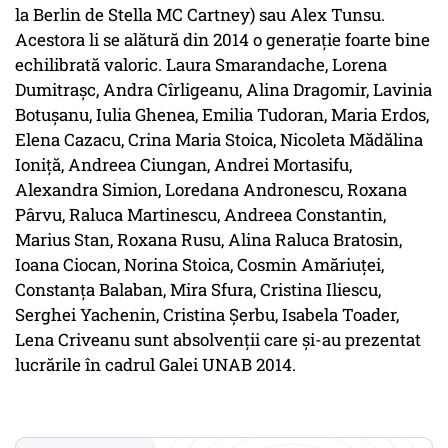
la Berlin de Stella MC Cartney) sau Alex Tunsu.
Acestora li se alătură din 2014 o generație foarte bine
echilibrată valoric. Laura Smarandache, Lorena
Dumitrașc, Andra Cîrligeanu, Alina Dragomir, Lavinia
Botușanu, Iulia Ghenea, Emilia Tudoran, Maria Erdos,
Elena Cazacu, Crina Maria Stoica, Nicoleta Mădălina
Ioniță, Andreea Ciungan, Andrei Mortasifu,
Alexandra Simion, Loredana Andronescu, Roxana
Pârvu, Raluca Martinescu, Andreea Constantin,
Marius Stan, Roxana Rusu, Alina Raluca Bratosin,
Ioana Ciocan, Norina Stoica, Cosmin Amăriuței,
Constanța Balaban, Mira Sfura, Cristina Iliescu,
Serghei Yachenin, Cristina Șerbu, Isabela Toader,
Lena Criveanu sunt absolvenții care și-au prezentat
lucrările în cadrul Galei UNAB 2014.