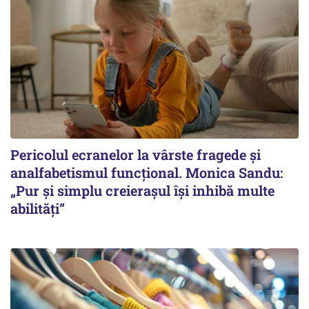
Pericolul ecranelor la vârste fragede și
analfabetismul funcțional. Monica Sandu:
„Pur și simplu creierașul își inhibă multe
abilități”