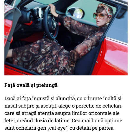
Față ovală și prelungă
Dacă ai fața îngustă și alungită, cu o frunte înaltă și
nasul subțire și ascuțit, alege o pereche de ochelari
care să atragă atenția asupra liniilor orizontale ale
feței, creând iluzia de lățime. Cea mai bună opțiune
sunt ochelarii gen „cat eye”, cu detalii pe partea