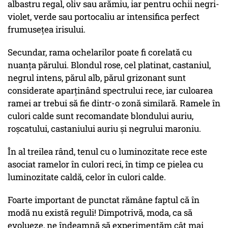
albastru regal, oliv sau arămiu, iar pentru ochii negri-
violet, verde sau portocaliu ar intensifica perfect
frumusețea irisului.
Secundar, rama ochelarilor poate fi corelată cu
nuanța părului. Blondul rose, cel platinat, castaniul,
negrul intens, părul alb, părul grizonant sunt
considerate aparținând spectrului rece, iar culoarea
ramei ar trebui să fie dintr-o zonă similară. Ramele în
culori calde sunt recomandate blondului auriu,
roșcatului, castaniului auriu și negrului maroniu.
În al treilea rând, tenul cu o luminozitate rece este
asociat ramelor în culori reci, în timp ce pielea cu
luminozitate caldă, celor în culori calde.
Foarte important de punctat rămâne faptul că în
modă nu există reguli! Dimpotrivă, moda, ca să
evolueze, ne îndeamnă să experimentăm cât mai