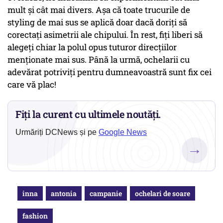
mult și cât mai divers. Așa că toate trucurile de
styling de mai sus se aplică doar dacă doriți să
corectați asimetrii ale chipului. În rest, fiți liberi să
alegeți chiar la polul opus tuturor direcțiilor
menționate mai sus. Până la urmă, ochelarii cu
adevărat potriviți pentru dumneavoastră sunt fix cei
care vă plac!
Fiți la curent cu ultimele noutăți.
Urmăriți DCNews și pe
Google News
→
inna
antonia
campanie
ochelari de soare
fashion