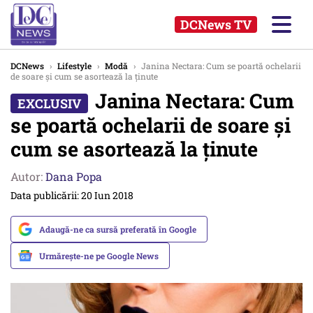
DCNews TV
DCNews
›
Lifestyle
›
Modă
›
Janina Nectara: Cum se poartă ochelarii
de soare și cum se asortează la ținute
Janina Nectara: Cum
se poartă ochelarii de soare și
cum se asortează la ținute
Autor:
Dana Popa
Data publicării: 20 Iun 2018
Adaugă-ne ca sursă preferată în Google
Urmărește-ne pe Google News