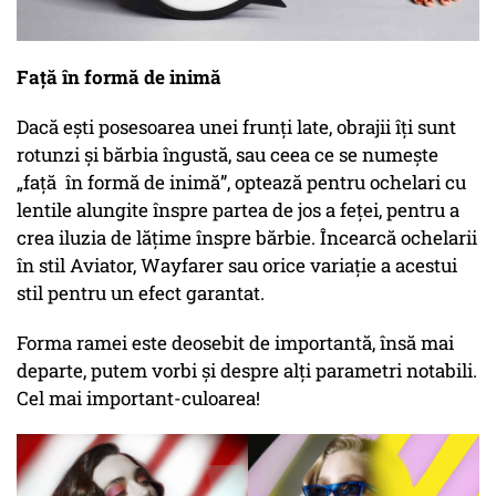
Față în formă de inimă
Dacă ești posesoarea unei frunți late, obrajii îți sunt
rotunzi și bărbia îngustă, sau ceea ce se numește
„față în formă de inimă”, optează pentru ochelari cu
lentile alungite înspre partea de jos a feței, pentru a
crea iluzia de lățime înspre bărbie. Încearcă ochelarii
în stil Aviator, Wayfarer sau orice variație a acestui
stil pentru un efect garantat.
Forma ramei este deosebit de importantă, însă mai
departe, putem vorbi și despre alți parametri notabili.
Cel mai important-culoarea!