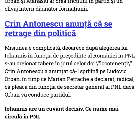
Orban și Atanasiu ar crea fricțiuni în partid și un
clivaj intern dăunător formațiunii.
Crin Antonescu anunță că se
retrage din politică
Misiunea e complicată, deoarece după alegerea lui
Iohannis în funcția de președinte al României în PNL
s-au creionat tabere în jurul celor doi \"locotenenți\".
Crin Antonescu a anunțat că-l sprijină pe Ludovic
Orban, în timp ce Marian Petrache a declarat, radical,
că pleacă din funcția de secretar general al PNL dacă
Orban va conduce partidul.
Iohannis are un cuvânt decisiv. Ce nume mai
circulă în PNL