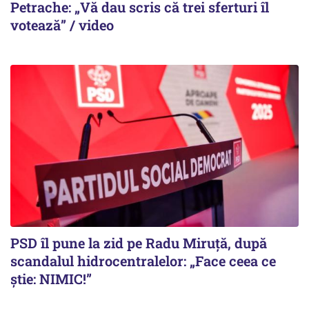
Petrache: „Vă dau scris că trei sferturi îl
votează” / video
PSD îl pune la zid pe Radu Miruță, după
scandalul hidrocentralelor: „Face ceea ce
știe: NIMIC!”