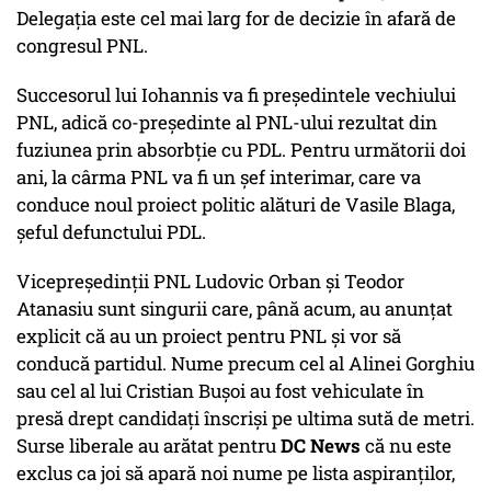
Delegaţia este cel mai larg for de decizie în afară de
congresul PNL.
Succesorul lui Iohannis va fi președintele vechiului
PNL, adică co-președinte al PNL-ului rezultat din
fuziunea prin absorbție cu PDL. Pentru următorii doi
ani, la cârma PNL va fi un șef interimar, care va
conduce noul proiect politic alături de Vasile Blaga,
șeful defunctului PDL.
Vicepreședinții PNL Ludovic Orban și Teodor
Atanasiu sunt singurii care, până acum, au anunțat
explicit că au un proiect pentru PNL și vor să
conducă partidul. Nume precum cel al Alinei Gorghiu
sau cel al lui Cristian Bușoi au fost vehiculate în
presă drept candidați înscriși pe ultima sută de metri.
Surse liberale au arătat pentru
DC News
că nu este
exclus ca joi să apară noi nume pe lista aspiranților,