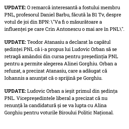
UPDATE:
O remarcă interesantă a fostului membru
PNL, profesorul Daniel Barbu, făcută la B1 Tv, despre
votul de joi din BPN: \"Va fi o măsurătoare a
influenței pe care Crin Antonescu o mai are în PNL\".
UPDATE:
Teodor Atanasiu a declarat la capătul
ședinței PNL că i-a propus lui Ludovic Orban să se
retragă amândoi din cursa pentru președinția PNL
pentru a permite alegerea Alinei Gorghiu. Orban a
refuzat, a precizat Atanasiu, care a adăugat că
Iohannis a anunțat că o sprijină pe Gorghiu.
UPDATE:
Ludovic Orban a ieșit primul din ședința
PNL. Vicepreședintele liberal a precizat că nu
renunță la candidatură și se va lupta cu Alina
Gorghiu pentru voturile Biroului Politic Național.