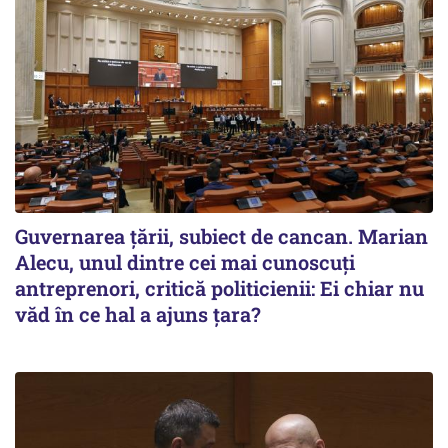
Guvernarea ţării, subiect de cancan. Marian
Alecu, unul dintre cei mai cunoscuţi
antreprenori, critică politicienii: Ei chiar nu
văd în ce hal a ajuns ţara?