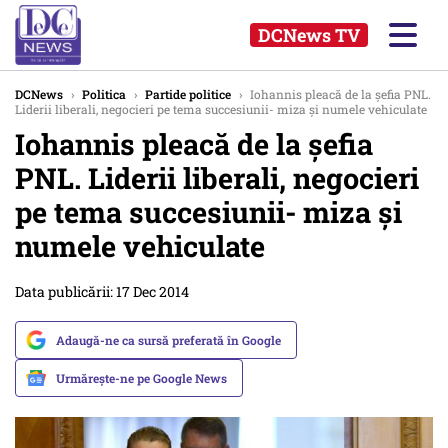
DCNews TV
DCNews
›
Politica
›
Partide politice
›
Iohannis pleacă de la șefia PNL.
Liderii liberali, negocieri pe tema succesiunii- miza și numele vehiculate
Iohannis pleacă de la șefia
PNL. Liderii liberali, negocieri
pe tema succesiunii- miza și
numele vehiculate
Data publicării: 17 Dec 2014
Adaugă-ne ca sursă preferată în Google
Urmărește-ne pe Google News