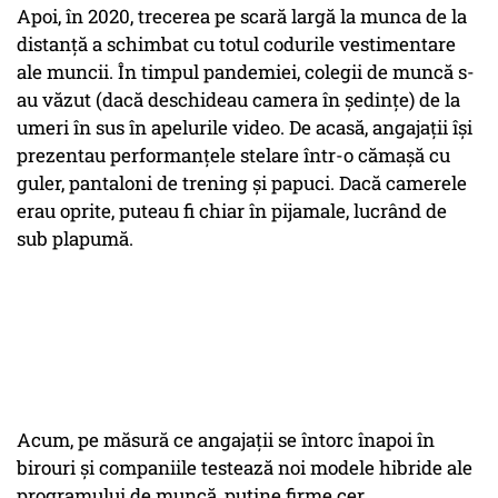
Apoi, în 2020, trecerea pe scară largă la munca de la
distanță a schimbat cu totul codurile vestimentare
ale muncii. În timpul pandemiei, colegii de muncă s-
au văzut (dacă deschideau camera în ședințe) de la
umeri în sus în apelurile video. De acasă, angajații își
prezentau performanțele stelare într-o cămașă cu
guler, pantaloni de trening și papuci. Dacă camerele
erau oprite, puteau fi chiar în pijamale, lucrând de
sub plapumă.
Acum, pe măsură ce angajații se întorc înapoi în
birouri și companiile testează noi modele hibride ale
programului de muncă, puține firme cer