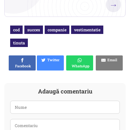
→
cod
succes
companie
vestimentatie
tinuta
Twitter
Email
Facebook
WhatsApp
Adaugă comentariu