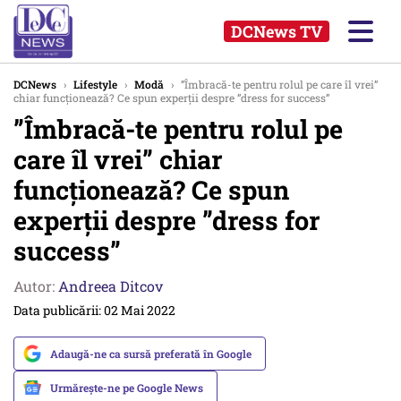
DCNews TV
DCNews
›
Lifestyle
›
Modă
›
”Îmbracă-te pentru rolul pe care îl vrei”
chiar funcționează? Ce spun experții despre ”dress for success”
”Îmbracă-te pentru rolul pe
care îl vrei” chiar
funcționează? Ce spun
experții despre ”dress for
success”
Autor:
Andreea Ditcov
Data publicării: 02 Mai 2022
Adaugă-ne ca sursă preferată în Google
Urmărește-ne pe Google News