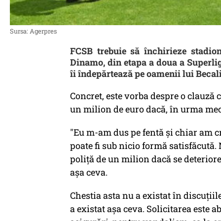
Sursa: Agerpres
FCSB trebuie să închirieze stadio
Dinamo, din etapa a doua a Superligi
îi îndepărtează pe oamenii lui Becal
Concret, este vorba despre o clauză
un milion de euro dacă, în urma mec
"Eu m-am dus pe fentă și chiar am cr
poate fi sub nicio formă satisfăcută
poliță de un milion dacă se deterior
așa ceva.
Chestia asta nu a existat în discuți
a existat așa ceva. Solicitarea este a