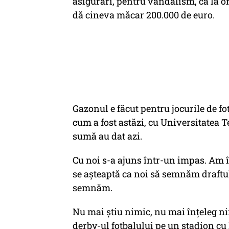
asigurări, pentru vandalism, ca la ori
dă cineva măcar 200.000 de euro.
Gazonul e făcut pentru jocurile de fo
cum a fost astăzi, cu Universitatea T
sumă au dat azi.
Cu noi s-a ajuns într-un impas. Am î
se așteaptă ca noi să semnăm draftul
semnăm.
Nu mai știu nimic, nu mai înțeleg n
derby-ul fotbalului pe un stadion cu