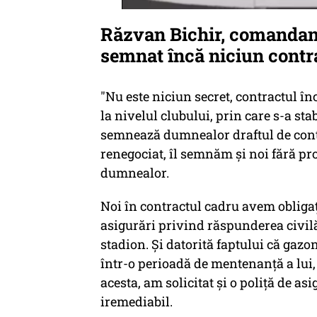
Răzvan Bichir, comandant
semnat încă niciun contr
"Nu este niciun secret, contractul în
la nivelul clubului, prin care s-a sta
semnează dumnealor draftul de contr
renegociat, îl semnăm şi noi fără pro
dumnealor.
Noi în contractul cadru avem obliga
asigurări privind răspunderea civilă
stadion. Şi datorită faptului că gazo
într-o perioadă de mentenanţă a lui,
acesta, am solicitat şi o poliţă de a
iremediabil.