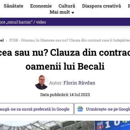
Sănătate
Economie
Cultură
Diaspora creativă
Mai mult
▼
spre „omul harnic“ / video
bal
›
FCSB - Dinamo, în Ghencea sau nu? Clauza din contract care îi îndepărtea
ea sau nu? Clauza din contract
oamenii lui Becali
Autor:
Florin Răvdan
Data publicării: 14 Iul 2023
augă-ne ca sursă preferată în Google
Urmărește-ne pe Goog