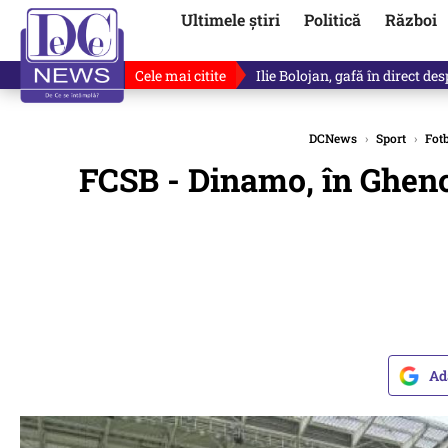
Ultimele știri
Politică
Război
Cele mai citite
Ilie Bolojan, gafă în direct de
DCNews
›
Sport
›
Fot
FCSB - Dinamo, în Ghenc
Ad