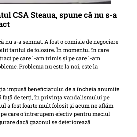
ul CSA Steaua, spune că nu s-a
act
că nu s-a semnat. A fost o comisie de negociere
bilit tariful de folosire. În momentul în care
act pe care l-am trimis şi pe care l-am
bleme. Problema nu este la noi, este la
ţia impusă beneficiarului de a încheia anumite
 faţă de terţi, în privinţa vandalismului pe
nul a fost foarte mult folosit şi acum ne aflăm
 pe care o întrerupem efectiv pentru meciul
sigurare dacă gazonul se deteriorează