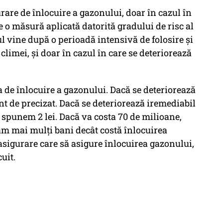
urare de înlocuire a gazonului, doar în cazul în
e o măsură aplicată datorită gradului de risc al
l vine după o perioadă intensivă de folosire şi
climei, şi doar în cazul în care se deteriorează
a de înlocuire a gazonului. Dacă se deteriorează
nt de precizat. Dacă se deteriorează iremediabil
oi spunem 2 lei. Dacă va costa 70 de milioane,
ăm mai mulţi bani decât costă înlocuirea
 asigurare care să asigure înlocuirea gazonului,
uit.