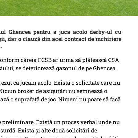
nul Ghencea pentru a juca acolo derby-ul cu
i, dar o clauză din acel contract de închiriere
i.
 conform căreia FCSB ar urma să plătească CSA
iului, se deteriorează gazonul de pe Ghencea.
ezut că jucăm acolo. Există o solicitate care nu
. Niciun broker de asigurări nu semnează o
ează o suprafață de joc. Nimeni nu poate să facă
ile preliminare. Există un proces verbal unde nu
bsurdă. Există și alte două solicitări de