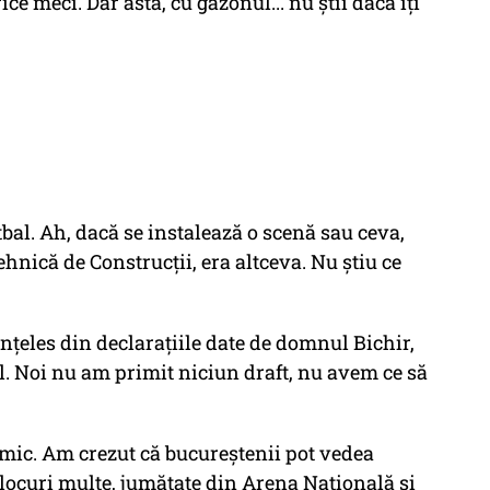
ce meci. Dar asta, cu gazonul... nu știi dacă îți
tbal. Ah, dacă se instalează o scenă sau ceva,
ehnică de Construcții, era altceva. Nu știu ce
nțeles din declarațiile date de domnul Bichir,
. Noi nu am primit niciun draft, nu avem ce să
imic. Am crezut că bucureștenii pot vedea
 locuri multe, jumătate din Arena Națională și