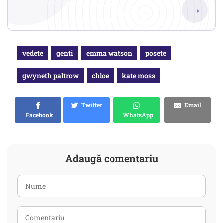
→
vedete
genti
emma watson
posete
gwyneth paltrow
chloe
kate moss
Twitter
Email
Facebook
WhatsApp
Adaugă comentariu