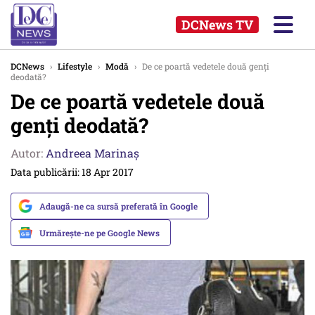
DCNews TV
DCNews
›
Lifestyle
›
Modă
›
De ce poartă vedetele două genți
deodată?
De ce poartă vedetele două
genți deodată?
Autor:
Andreea Marinaș
Data publicării: 18 Apr 2017
Adaugă-ne ca sursă preferată în Google
Urmărește-ne pe Google News