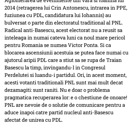
Aglomerarea de evenimente din vara si toamna lui
2014 (retragerea lui Crin Antonescu, intrarea in PPE,
fuziunea cu PDL, candidatura lui Iohannis) au
bulversat o parte din electoratul traditional al PNL.
Radical anti-Basescu, acest electorat nu a reusit sa
inteleaga in numai cateva luni ca noul mare pericol
pentru Romania se numea Victor Ponta. Si ca
blocarea ascensiunii acestuia se putea face numai cu
ajutorul aripii PDL care a stiut sa se rupa de Traian
Basescu la timp, invingandu-l in Congresul
Perdelutei si luandu-i partidul. Ori, in acest moment,
acesti votanti traditionali PNL sunt mai mult decat
dezamagiti: sunt raniti. Nu e doar o problema
pragmatica recuperarea lor: e o chestiune de onoare!
PNL are nevoie de o solutie de comunicare pentru a
aduce inapoi catre partid nucleul anti-Basescu
afectat de unirea cu PDL.