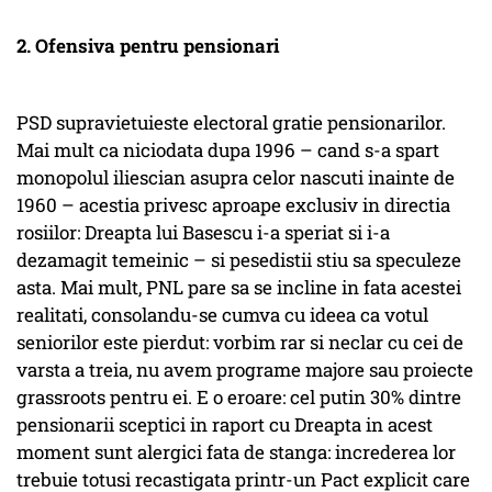
2. Ofensiva pentru pensionari
PSD supravietuieste electoral gratie pensionarilor.
Mai mult ca niciodata dupa 1996 – cand s-a spart
monopolul iliescian asupra celor nascuti inainte de
1960 – acestia privesc aproape exclusiv in directia
rosiilor: Dreapta lui Basescu i-a speriat si i-a
dezamagit temeinic – si pesedistii stiu sa speculeze
asta. Mai mult, PNL pare sa se incline in fata acestei
realitati, consolandu-se cumva cu ideea ca votul
seniorilor este pierdut: vorbim rar si neclar cu cei de
varsta a treia, nu avem programe majore sau proiecte
grassroots pentru ei. E o eroare: cel putin 30% dintre
pensionarii sceptici in raport cu Dreapta in acest
moment sunt alergici fata de stanga: increderea lor
trebuie totusi recastigata printr-un Pact explicit care