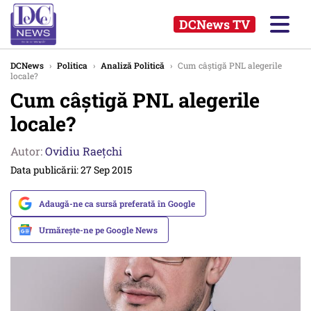
DCNews TV
DCNews
›
Politica
›
Analiză Politică
›
Cum câștigă PNL alegerile
locale?
Cum câștigă PNL alegerile
locale?
Autor:
Ovidiu Raețchi
Data publicării: 27 Sep 2015
Adaugă-ne ca sursă preferată în Google
Urmărește-ne pe Google News