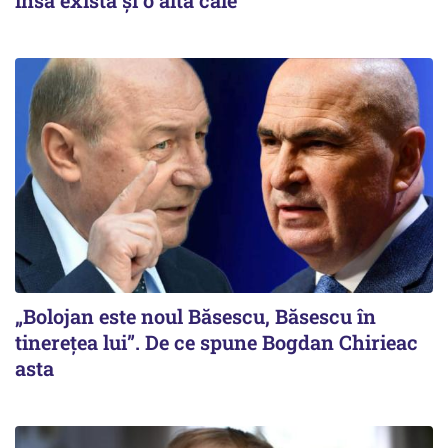
însă există și o altă cale
„Bolojan este noul Băsescu, Băsescu în
tinerețea lui”. De ce spune Bogdan Chirieac
asta