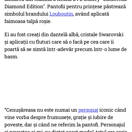
Diamond Edition". Pantofii pentru prințese păstrează
simbolul brandului
Louboutin
, având aplicată
faimoasa talpă roșie.
Ei au fost creați din dantelă albă, cristale Swarovski
și aplicații cu fluturi care să o facă pe cea care îi
poartă să se simtă într-adevăr precum într-o lume de
basm.
“Cenușăreasa nu este numai un
personaj
iconic când
vine vorba despre frumusețe, grație și iubire de
poveste, dar și când ne referim la pantofi. Personajul
și povestea ei mi-au dictat acest model, totul era scris