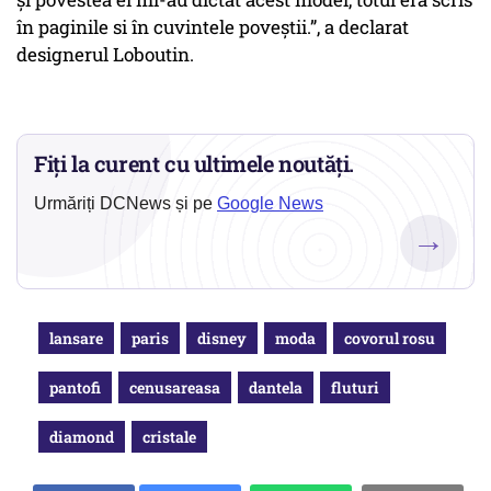
în paginile si în cuvintele poveștii.”, a declarat
designerul Loboutin.
Fiți la curent cu ultimele noutăți.
Urmăriți DCNews și pe
Google News
→
lansare
paris
disney
moda
covorul rosu
pantofi
cenusareasa
dantela
fluturi
diamond
cristale