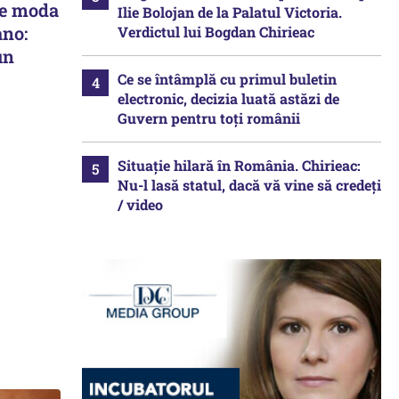
ce moda
Ilie Bolojan de la Palatul Victoria.
ano:
Verdictul lui Bogdan Chirieac
un
Ce se întâmplă cu primul buletin
electronic, decizia luată astăzi de
Guvern pentru toți românii
Situație hilară în România. Chirieac:
Nu-l lasă statul, dacă vă vine să credeți
/ video