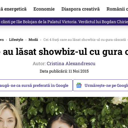
ză energetică
Economie
Diaspora creativă
Românii c
in electronic, decizia luată astăzi de Guvern pentru toți românii
ws
›
Lifestyle
›
Modă
›
Cei 4 frați care au lăsat showbiz-ul cu gura căscată
re au lăsat showbiz-ul cu gura
Autor:
Cristina Alexandrescu
Data publicării: 11 Noi 2015
augă-ne ca sursă preferată în Google
Urmărește-ne pe Goog