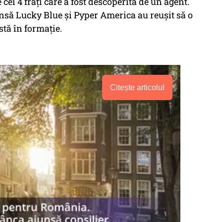
cei 4 frați care a fost descoperită de un agent.
nsă Lucky Blue și Pyper America au reușit să o
stă în formație.
Citește articolul