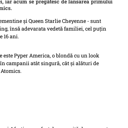
i, iar acum se pregătesc de lansarea primului
mics.
ementine și Queen Starlie Cheyenne - sunt
ing, însă adevarata vedetă familiei, cel puțin
 16 ani.
ie este Pyper America, o blondă cu un look
 în campanii atât singură, cât și alături de
e Atomics.