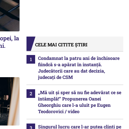
opei, la
CELE MAI CITITE ȘTIRI
ni.
Condamnat la patru ani de închisoare
fiindcă s-a apărat în instanță.
Judecătorii care au dat decizia,
judecați de CSM
„Mă uit și sper să nu fie adevărat ce se
întâmplă!“ Propunerea Oanei
Gheorghiu care l-a uluit pe Eugen
Teodorovici / video
Singurul lucru care l-ar putea clinti pe