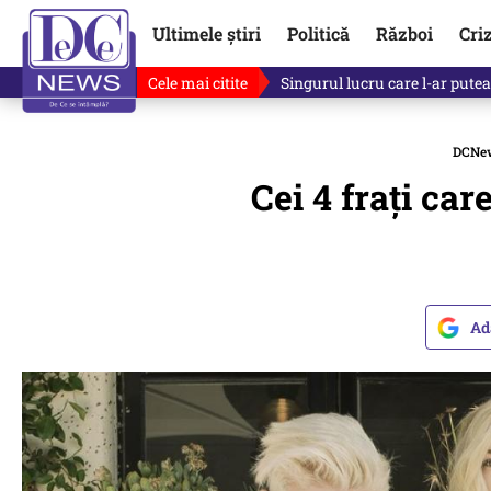
Ultimele știri
Politică
Război
Cri
Cele mai citite
Ce se întâmplă cu primul bulet
DCNe
Cei 4 frați ca
Ad