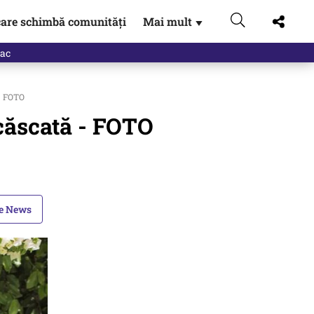
are schimbă comunități
Mai mult
▼
 - FOTO
 căscată - FOTO
le News